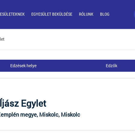
ESÜLETEKNEK
EGYESÜLET BEKÜLDÉSE
RÓLUNK
BLOG
let
Edzések helye
Edzők
Íjász Egylet
Zemplén megye, Miskolc, Miskolc