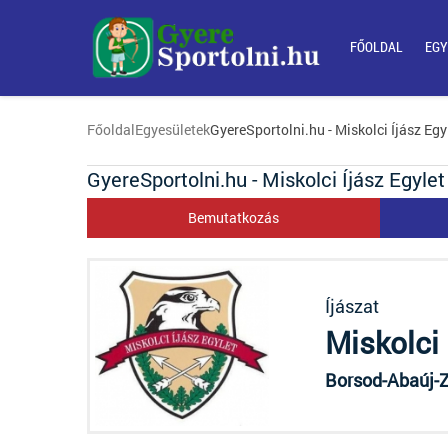
FŐOLDAL
EGY
Főoldal
Egyesületek
GyereSportolni.hu - Miskolci Íjász Egy
GyereSportolni.hu - Miskolci Íjász Egylet
Bemutatkozás
Íjászat
Miskolci 
Borsod-Abaúj-