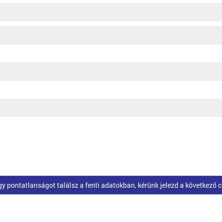
pontatlanságot találsz a fenti adatokban, kérünk jelezd a következő 