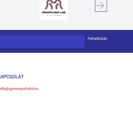
Feliratkozás
KAPCSOLAT
ello@gyeresportolni.hu