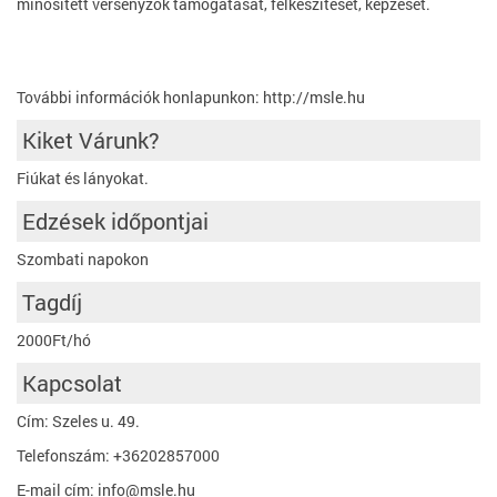
minősített versenyzők támogatását, felkészítését, képzését.
További információk honlapunkon: http://msle.hu
Kiket Várunk?
Fiúkat és lányokat.
Edzések időpontjai
Szombati napokon
Tagdíj
2000Ft/hó
Kapcsolat
Cím: Szeles u. 49.
Telefonszám: +36202857000
E-mail cím: info@msle.hu