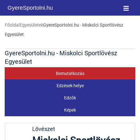
GyereSportolni.hu
Főoldal
Egyesületek
GyereSportolni.hu - Miskolci Sportlövész
Egyesület
GyereSportolni.hu - Miskolci Sportlövész
Egyesület
Bemutatkozás
Edzések helye
Edzők
Képek
Lövészet