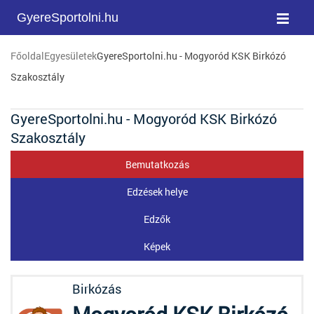
GyereSportolni.hu
Főoldal
Egyesületek
GyereSportolni.hu - Mogyoród KSK Birkózó
Szakosztály
GyereSportolni.hu - Mogyoród KSK Birkózó
Szakosztály
Bemutatkozás
Edzések helye
Edzők
Képek
Birkózás