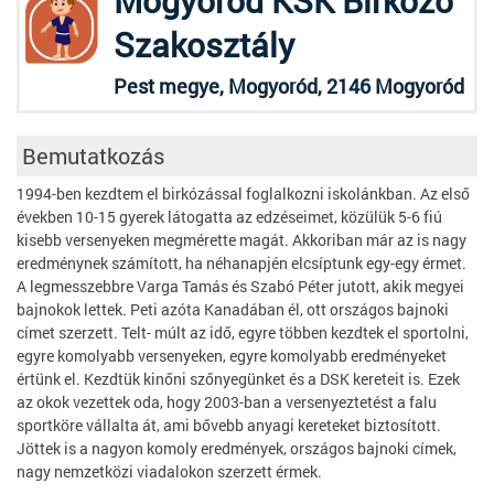
Mogyoród KSK Birkózó
Szakosztály
Pest megye, Mogyoród, 2146 Mogyoród
Bemutatkozás
1994-ben kezdtem el birkózással foglalkozni iskolánkban. Az első
években 10-15 gyerek látogatta az edzéseimet, közülük 5-6 fiú
kisebb versenyeken megmérette magát. Akkoriban már az is nagy
eredménynek számított, ha néhanapjén elcsíptunk egy-egy érmet.
A legmesszebbre Varga Tamás és Szabó Péter jutott, akik megyei
bajnokok lettek. Peti azóta Kanadában él, ott országos bajnoki
címet szerzett. Telt- múlt az idő, egyre többen kezdtek el sportolni,
egyre komolyabb versenyeken, egyre komolyabb eredményeket
értünk el. Kezdtük kinőni szőnyegünket és a DSK kereteit is. Ezek
az okok vezettek oda, hogy 2003-ban a versenyeztetést a falu
sportköre vállalta át, ami bővebb anyagi kereteket biztosított.
Jöttek is a nagyon komoly eredmények, országos bajnoki címek,
nagy nemzetközi viadalokon szerzett érmek.