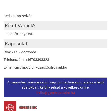
Kéri Zoltán /edző/
Kiket Várunk?
Fiúkat és lányokat.
Kapcsolat
Cím: 2146 Mogyoród
Telefonszám: +36703393328
E-mail cím: mogyibirkozas@citromail.hu
Amennyiben hiányosságot vagy pontatlanságot találsz a fenti
adatokban, kérünk jelezd a következő címre:
hello@gyeresportolni.hu
HIRDETÉSEK