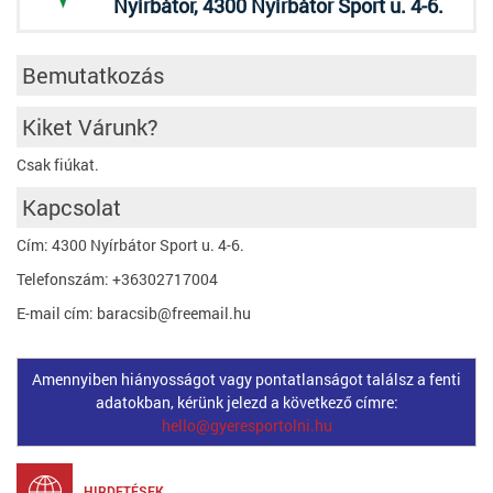
Nyírbátor, 4300 Nyírbátor Sport u. 4-6.
Bemutatkozás
Kiket Várunk?
Csak fiúkat.
Kapcsolat
Cím: 4300 Nyírbátor Sport u. 4-6.
Telefonszám: +36302717004
E-mail cím: baracsib@freemail.hu
Amennyiben hiányosságot vagy pontatlanságot találsz a fenti
adatokban, kérünk jelezd a következő címre:
hello@gyeresportolni.hu
HIRDETÉSEK