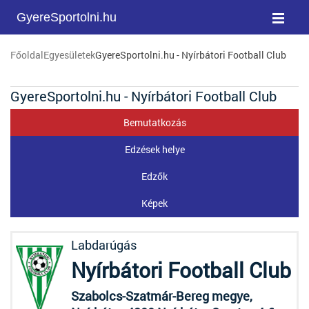
GyereSportolni.hu
Főoldal
Egyesületek
GyereSportolni.hu - Nyírbátori Football Club
GyereSportolni.hu - Nyírbátori Football Club
Bemutatkozás
Edzések helye
Edzők
Képek
Labdarúgás
Nyírbátori Football Club
Szabolcs-Szatmár-Bereg megye,