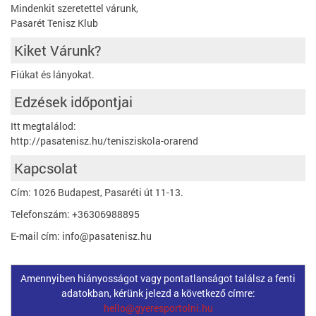
Mindenkit szeretettel várunk,
Pasarét Tenisz Klub
Kiket Várunk?
Fiúkat és lányokat.
Edzések időpontjai
Itt megtalálod:
http://pasatenisz.hu/tenisziskola-orarend
Kapcsolat
Cím: 1026 Budapest, Pasaréti út 11-13.
Telefonszám: +36306988895
E-mail cím: info@pasatenisz.hu
Amennyiben hiányosságot vagy pontatlanságot találsz a fenti
adatokban, kérünk jelezd a következő címre:
hello@gyeresportolni.hu