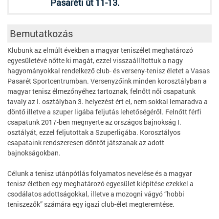
Pasaréti út 11-13.
Bemutatkozás
Klubunk az elmúlt években a magyar teniszélet meghatározó
egyesületévé nőtte ki magát, ezzel visszaállítottuk a nagy
hagyományokkal rendelkező club- és verseny-tenisz életet a Vasas
Pasarét Sportcentrumban. Versenyzőink minden korosztályban a
magyar tenisz élmezőnyéhez tartoznak, felnőtt női csapatunk
tavaly az I. osztályban 3. helyezést ért el, nem sokkal lemaradva a
döntő illetve a szuper ligába feljutás lehetőségéről. Felnőtt férfi
csapatunk 2017-ben megnyerte az országos bajnokság I.
osztályát, ezzel feljutottak a Szuperligába. Korosztályos
csapataink rendszeresen döntőt játszanak az adott
bajnokságokban.
Célunk a tenisz utánpótlás folyamatos nevelése és a magyar
tenisz életben egy meghatározó egyesület kiépítése ezekkel a
csodálatos adottságokkal, illetve a mozogni vágyó “hobbi
teniszezők” számára egy igazi club-élet megteremtése.