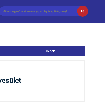
Képek
yesület