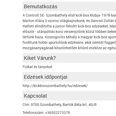
Bemutatkozás
A Controll SE- Szombathely első kick-box klubja- 1978-ba
Marton Klára 3-szoros világbajnokunk, és Dancsó Zoltán
mellett elindította a junior-felnőtt kick-box edzéseket, M
először - utánpótlás korú versenyzőink közül többen bek
tértünk haza. Koszogovits Mihály a magyar kick-box sport
fordítunk hobbi sportolóink edzéseire, akik nemtől függet
mozgásanyagának köszönhetően kitűnő eszköze az egés
Kiket Várunk?
Fiúkat és lányokat.
Edzések időpontjai
http://kickboxszombathely.hu/edzesek/
Kapcsolat
Cím: 9700 Szombathely, Bartók Béla krt. 40/B
Telefonszám: +36302273378