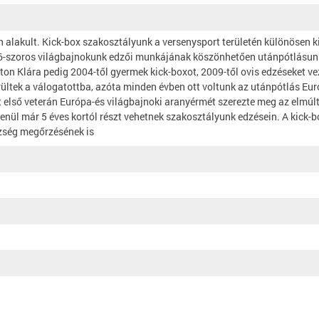
n alakult. Kick-box szakosztályunk a versenysport területén különösen
 6-szoros világbajnokunk edzői munkájának köszönhetően utánpótlásunk
arton Klára pedig 2004-től gyermek kick-boxot, 2009-től ovis edzéseket v
erültek a válogatottba, azóta minden évben ott voltunk az utánpótlás E
 első veterán Európa-és világbajnoki aranyérmét szerezte meg az elmúlt
lenül már 5 éves kortól részt vehetnek szakosztályunk edzésein. A kick
zség megőrzésének is