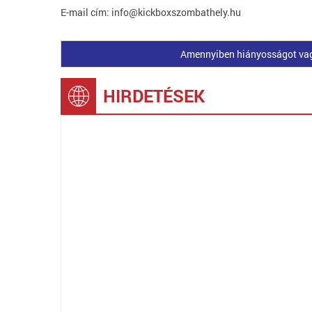
E-mail cím: info@kickboxszombathely.hu
Amennyiben hiányosságot vagy 
HIRDETÉSEK