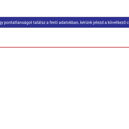
pontatlanságot találsz a fenti adatokban, kérünk jelezd a következő 