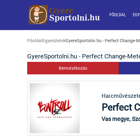
FŐOLDAL
EGY
Főoldal
Egyesületek
GyereSportolni.hu - Perfect Change-M
GyereSportolni.hu - Perfect Change-Mete
Bemutatkozás
Harcművészet
Perfect 
Vas megye, Szo