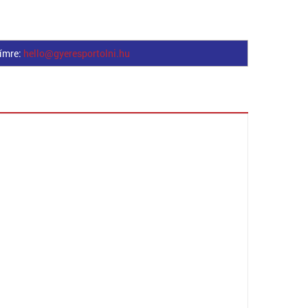
címre:
hello@gyeresportolni.hu