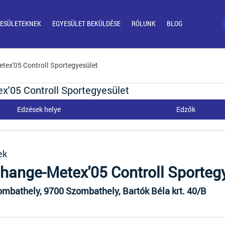
ESÜLETEKNEK
EGYESÜLET BEKÜLDÉSE
RÓLUNK
BLOG
etex'05 Controll Sportegyesület
x'05 Controll Sportegyesület
Edzések helye
Edzők
ek
Change-Metex'05 Controll Sporteg
mbathely, 9700 Szombathely, Bartók Béla krt. 40/B