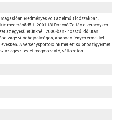
 kimagaslóan eredményes volt az elmúlt időszakban.
 is megerősödött. 2001-től Dancsó Zoltán a versenyzés
ezet az egyesületünknél. 2006-ban - hosszú idő után
urópa-vagy világbajnokságon, ahonnan fényes érmekkel
 években. A versenysportolóink mellett különös figyelmet
-box az egész testet megmozgató, változatos