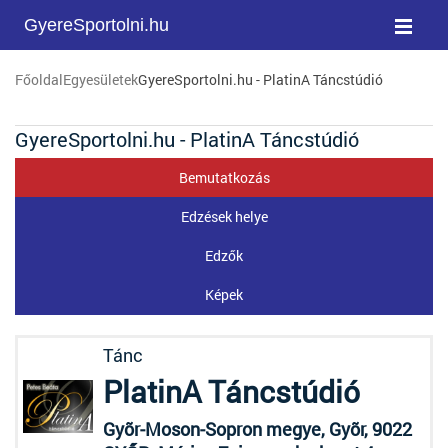
GyereSportolni.hu
Főoldal
Egyesületek
GyereSportolni.hu - PlatinA Táncstúdió
GyereSportolni.hu - PlatinA Táncstúdió
Bemutatkozás
Edzések helye
Edzők
Képek
Tánc
PlatinA Táncstúdió
Gyõr-Moson-Sopron megye, Gyõr, 9022