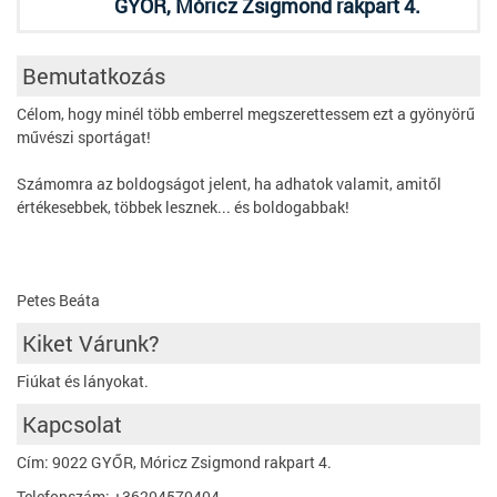
GYŐR, Móricz Zsigmond rakpart 4.
Bemutatkozás
Célom, hogy minél több emberrel megszerettessem ezt a gyönyörű
művészi sportágat!
Számomra az boldogságot jelent, ha adhatok valamit, amitől
értékesebbek, többek lesznek... és boldogabbak!
Petes Beáta
Kiket Várunk?
Fiúkat és lányokat.
Kapcsolat
Cím: 9022 GYŐR, Móricz Zsigmond rakpart 4.
Telefonszám: +36204570404