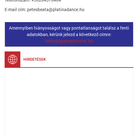
E-mail cím: petesbeata@platinadance.hu
Amennyiben hiányosságot vagy pontatlanságot találsz a fenti
adatokban, kérünk jelezd a következő címre:
hello@gyeresportolni.hu
HIRDETÉSEK