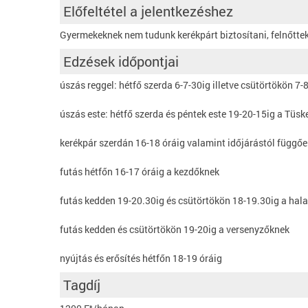
Előfeltétel a jelentkezéshez
Gyermekeknek nem tudunk kerékpárt biztosítani, felnőtte
Edzések időpontjai
úszás reggel: hétfő szerda 6-7-30ig illetve csütörtökön 7
úszás este: hétfő szerda és péntek este 19-20-15ig a Tüs
kerékpár szerdán 16-18 óráig valamint időjárástól függ
futás hétfőn 16-17 óráig a kezdőknek
futás kedden 19-20.30ig és csütörtökön 18-19.30ig a ha
futás kedden és csütörtökön 19-20ig a versenyzőknek
nyújtás és erősítés hétfőn 18-19 óráig
Tagdíj