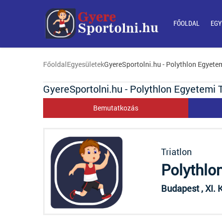
FŐOLDAL
EGY
Főoldal
Egyesületek
GyereSportolni.hu - Polythlon Egyetem
GyereSportolni.hu - Polythlon Egyetemi T
Bemutatkozás
Triatlon
Polythlo
Budapest , XI. 