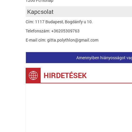
1200 Ft/hónap
Kapcsolat
Cím: 1117 Budapest, Bogdánfy u 10.
Telefonszám: +36205309763
E-mail cím: gitta.polythlon@gmail.com
Amennyiben hiányosságot vagy 
HIRDETÉSEK