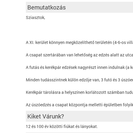
Bemutatkozás
Sziasztok,
A XI. kerület könnyen megközelíthető területén (4-6-os vil
A csapat szertárában van lehetőség az edzés alatt az utcai
A futás és kerékpár edzések nagyrészt innen indulnak (a k
Minden tudásszintnek külön edzője van, 3 futó és 3 úszó
Kerékpár tárolásra a helyszínen korlátozott számban tudu
Az úszóedzés a csapat központja melletti épületben folyik
Kiket Várunk?
12 és 100 év közötti fiúkat és lányokat.