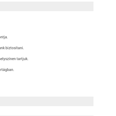
ontja.
nk biztosítani.
elyszínen tartjuk.
ortágban.