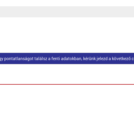
pontatlanságot találsz a fenti adatokban, kérünk jelezd a következő 