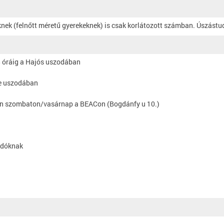
knek (felnőtt méretű gyerekeknek) is csak korlátozott számban. Úszást
-8 óráig a Hajós uszodában
ke uszodában
ően szombaton/vasárnap a BEACon (Bogdánfy u 10.)
ladóknak