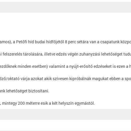
lamos), a Petőfi híd budai hídfőjétől 8 perc sétára van a csapatunk közp
 felszerelés tárolására, illetve edzés végén zuhanyzási lehetőséget tudu
ezdőknek minden esetben) valamint a nyújt-erősítő edzéseket is ezen a h
edző/oktató várja azokat akik szívesen kipróbálnák magukat ebben a sp
nk lehetőséget biztosítani.
, mintegy 200 méterre esik a két helyszín egymástól.