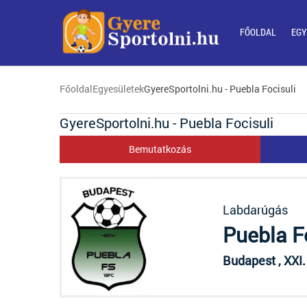
FŐOLDAL
EGY
Főoldal
Egyesületek
GyereSportolni.hu - Puebla Focisuli
GyereSportolni.hu - Puebla Focisuli
Bemutatkozás
Labdarúgás
Puebla F
Budapest , XXI.