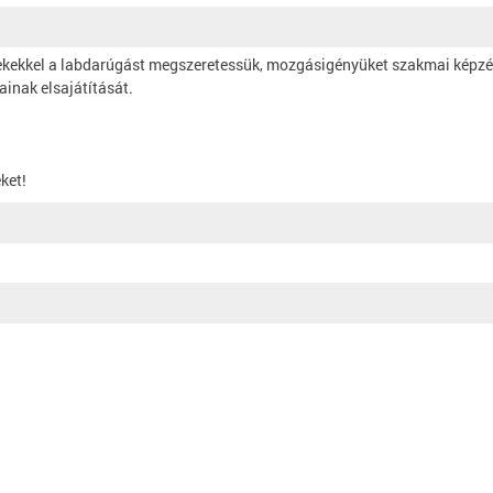
rekekkel a labdarúgást megszeretessük, mozgásigényüket szakmai képzéss
inak elsajátítását.
ket!