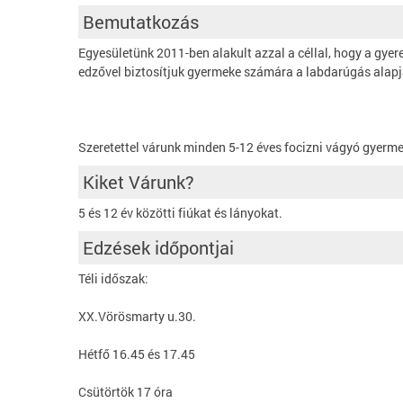
Bemutatkozás
Egyesületünk 2011-ben alakult azzal a céllal, hogy a gye
edzővel biztosítjuk gyermeke számára a labdarúgás alapja
Szeretettel várunk minden 5-12 éves focizni vágyó gyerme
Kiket Várunk?
5 és 12 év közötti fiúkat és lányokat.
Edzések időpontjai
Téli időszak:
XX.Vörösmarty u.30.
Hétfő 16.45 és 17.45
Csütörtök 17 óra