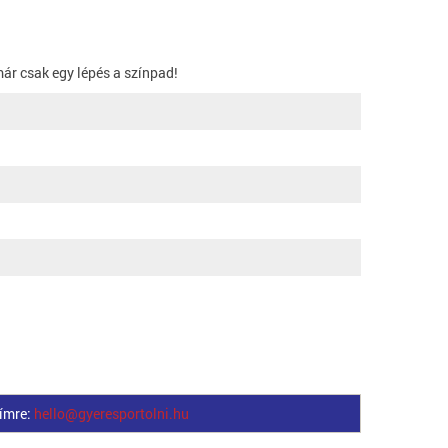
ár csak egy lépés a színpad!
címre:
hello@gyeresportolni.hu