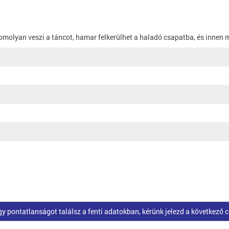
omolyan veszi a táncot, hamar felkerülhet a haladó csapatba, és innen m
pontatlanságot találsz a fenti adatokban, kérünk jelezd a következő 