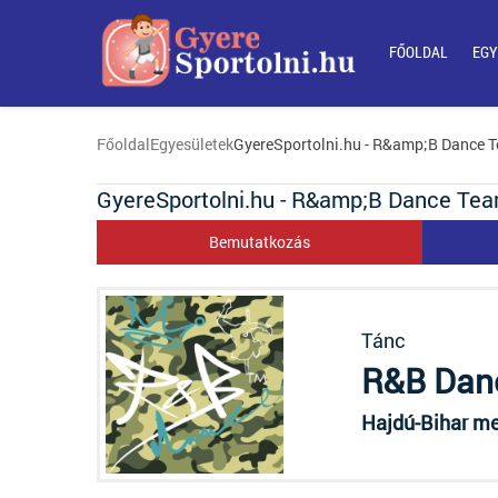
FŐOLDAL
EGY
Főoldal
Egyesületek
GyereSportolni.hu - R&amp;B Dance 
GyereSportolni.hu - R&amp;B Dance Tea
Bemutatkozás
Tánc
R&B Danc
Hajdú-Bihar me