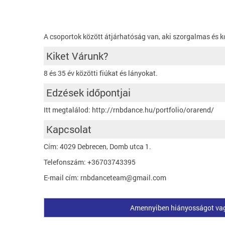
A csoportok között átjárhatóság van, aki szorgalmas és k
Kiket Várunk?
8 és 35 év közötti fiúkat és lányokat.
Edzések időpontjai
Itt megtalálod: http://rnbdance.hu/portfolio/orarend/
Kapcsolat
Cím: 4029 Debrecen, Domb utca 1.
Telefonszám: +36703743395
E-mail cím: rnbdanceteam@gmail.com
Amennyiben hiányosságot vagy 