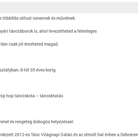
 többféle stílust ismernek és művelnek.
nyári tánctáborok is, ahol levezetheted a felesleges
erűen csak jól érezheted magad.
ztályban, 8-tól 35 éves korig.
hip hop tánciskola – táncoktatás
mmel és rengeteg dobogós helyezéssel.
ndezett 2012-es Tánc Világnapi Gálán és az elmúlt hat évben a Debre