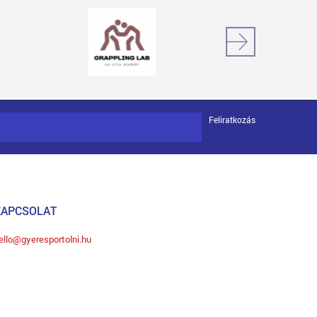
Feliratkozás
KAPCSOLAT
ello@gyeresportolni.hu