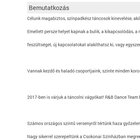
Bemutatkozás
Célunk magabiztos, színpadkész táncosok kinevelése, akik
Emellett persze helyet kapnak a bulik, a kikapcsolódás, a 
feszültséget, új kapcsolatokat alakíthatsz ki, vagy egysz
Vannak kezdő és haladó csoportjaink, szinte minden koros
2017-ben is várjuk a táncolni vágyókat! R&B Dance Team 
Számos országos szintű versenyről tértünk haza győzele
Nagy sikerrel szerepeltünk a Csokonai Színházban megre