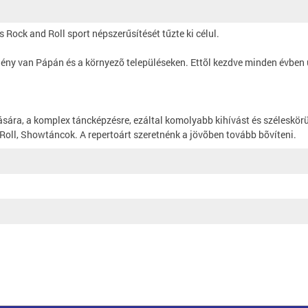
Rock and Roll sport népszerűsítését tűzte ki célul.
igény van Pápán és a környezõ településeken. Ettõl kezdve minden évben
ására, a komplex táncképzésre, ezáltal komolyabb kihívást és széleskörü
 Roll, Showtáncok. A repertoárt szeretnénk a jövõben tovább bõvíteni.