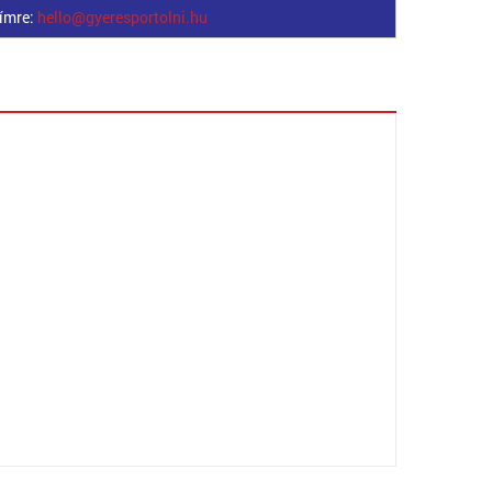
címre:
hello@gyeresportolni.hu