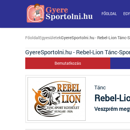
FŐOLDAL
EGY
Főoldal
Egyesületek
GyereSportolni.hu - Rebel-Lion Tánc-S
GyereSportolni.hu - Rebel-Lion Tánc-Spo
Bemutatkozás
Tánc
Rebel-Li
Veszprém megye