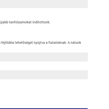
 újabb tanfolyamokat indítottunk.
 fejlõdési lehetõséget nyújtva a fiataloknak. A nálunk