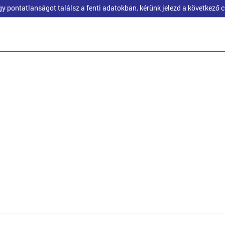
pontatlanságot találsz a fenti adatokban, kérünk jelezd a következő 