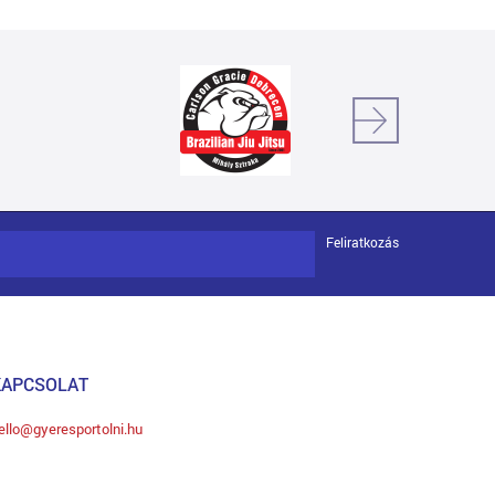
Feliratkozás
KAPCSOLAT
ello@gyeresportolni.hu