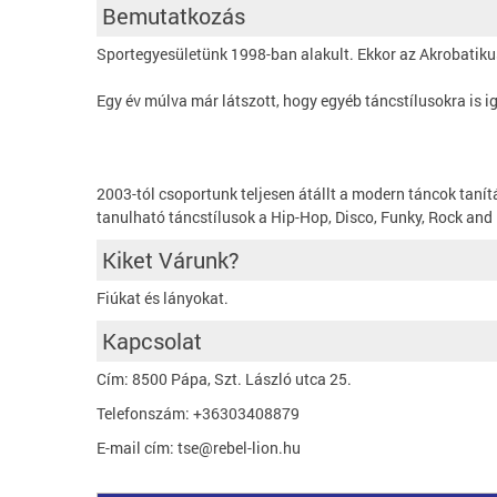
Bemutatkozás
Sportegyesületünk 1998-ban alakult. Ekkor az Akrobatikus 
Egy év múlva már látszott, hogy egyéb táncstílusokra is 
2003-tól csoportunk teljesen átállt a modern táncok tanít
tanulható táncstílusok a Hip-Hop, Disco, Funky, Rock and
Kiket Várunk?
Fiúkat és lányokat.
Kapcsolat
Cím: 8500 Pápa, Szt. László utca 25.
Telefonszám: +36303408879
E-mail cím: tse@rebel-lion.hu