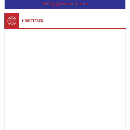
hello@gyeresportolni.hu
HIRDETÉSEK