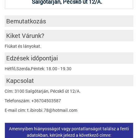
Salgótarján, Pécskő út 12/A.
Bemutatkozás
Kiket Várunk?
Fiúkat és lányokat.
Edzések időpontjai
Hétfő,Szerda,Péntek: 18.00 - 19.30
Kapcsolat
Cím: 3100 Salgótarján, Pécskő út 12/A.
Telefonszám: +36704503587
E-mail cím: t.ibirobi.78@hotmail.com
Amennyiben hiányosságot vagy pontatlanságot találsz a fenti
adatokban, kérünk jelezd a következő címre: