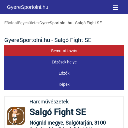
GyereSportolni.hu
Főoldal
Egyesületek
GyereSportolni.hu - Salgó Fight SE
GyereSportolni.hu - Salgó Fight SE
Bemutatkozás
Edzések helye
Edzők
Képek
Harcművészetek
Salgó Fight SE
Nógrád megye, Salgótarján, 3100