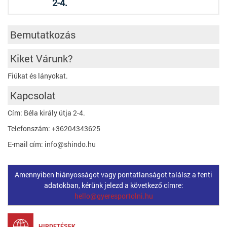
2-4.
Bemutatkozás
Kiket Várunk?
Fiúkat és lányokat.
Kapcsolat
Cím: Béla király útja 2-4.
Telefonszám: +36204343625
E-mail cím: info@shindo.hu
Amennyiben hiányosságot vagy pontatlanságot találsz a fenti
adatokban, kérünk jelezd a következő címre:
hello@gyeresportolni.hu
HIRDETÉSEK