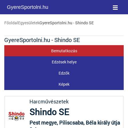
GyereSportolni.hu
Főoldal
Egyesületek
GyereSportolni.hu - Shindo SE
GyereSportolni.hu - Shindo SE
Bemutatkozás
Edzések helye
Edzők
Képek
Harcművészetek
Shindo SE
Pest megye, Piliscsaba, Béla király útja