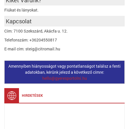
Kiket Várunk?
Fiúkat és lányokat.
Kapcsolat
Cím: 7100 Szekszárd, Akácfa u. 12.
Telefonszám: +36204550817
E-mail cím: steig@citromail.hu
Amennyiben hiányosságot vagy pontatlanságot találsz a fenti
adatokban, kérünk jelezd a következő címre:
hello@gyeresportolni.hu
HIRDETÉSEK