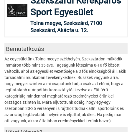
Szekszárdi Kerékpáros
Sport Egyesület
Tolna megye, Szekszárd, 7100
Szekszárd, Akácfa u. 12.
Bemutatkozás
Az egyesületünk Tolna megye székhelyén, Szekszárdon működik
immáron több mint 35 éve. Tagságunk létszáma 8-10 fő között
változik, ahol az egyesület vezetősége a 3 fős elnökségből áll, akik
társadalmi munkában tevékenykednek. Büszkék vagyunk arra,
hogy megyei szinten a mi csapatunk tudja csak azt elérni, hogy a
legfiatalabb utánpótlás korosztálytól kezdve az Elit férfi
kategóriáig mindenhol meghatározó eredményeket érünk el
országos szinten is. Mára eljutottunk odáig, hogy egy-egy
szezonban 20-25 versenyen is rajthoz tudnak állni sportolóink és
az ország legtávolabbi helyeire is eljuttatjuk őket. Ha pedig már
ott vagyunk, akkor általában eredményekkel térünk haza:)