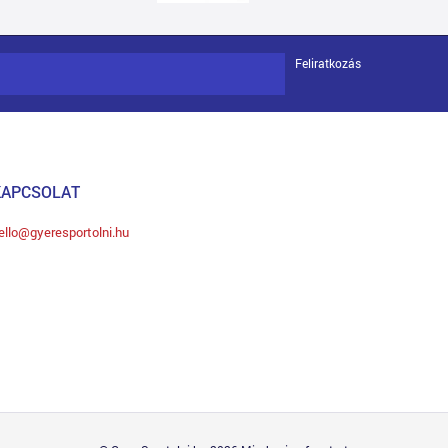
Feliratkozás
KAPCSOLAT
ello@gyeresportolni.hu