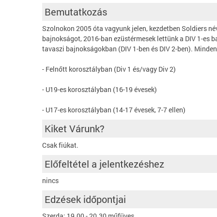
Bemutatkozás
Szolnokon 2005 óta vagyunk jelen, kezdetben Soldiers né
bajnokságot, 2016-ban ezüstérmesek lettünk a DIV 1-es b
tavaszi bajnokságokban (DIV 1-ben és DIV 2-ben). Minden
- Felnőtt korosztályban (Div 1 és/vagy Div 2)
- U19-es korosztályban (16-19 évesek)
- U17-es korosztályban (14-17 évesek, 7-7 ellen)
Kiket Várunk?
Csak fiúkat.
Előfeltétel a jelentkezéshez
nincs
Edzések időpontjai
Szerda: 19.00 - 20.30 műfüves