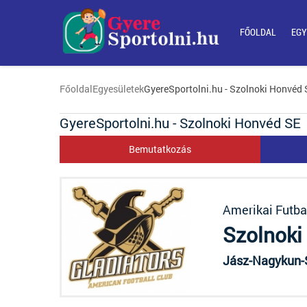
FŐOLDAL
EGY
Főoldal
Egyesületek
GyereSportolni.hu - Szolnoki Honvéd 
GyereSportolni.hu - Szolnoki Honvéd SE
Bemutatkozás
Amerikai Futba
Szolnoki
Jász-Nagykun-S