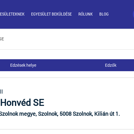
ESÜLETEKNEK
EGYESÜLET BEKÜLDÉSE
RÓLUNK
BLOG
SE
Edzések helye
Edzők
ll
 Honvéd SE
zolnok megye, Szolnok, 5008 Szolnok, Kilián út 1.