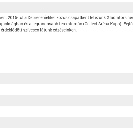
ven. 2015-től a Debreceniekkel közös csapatként létezünk Gladiators n
ajnokságban és a legrangosabb teremtornán (Cellect Aréna Kupa). Fejlő
 érdeklődött szívesen látunk edzéseinken.