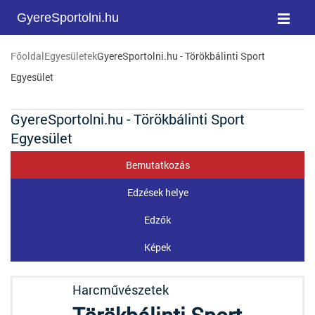
GyereSportolni.hu
Főoldal
Egyesületek
GyereSportolni.hu - Törökbálinti Sport
Egyesület
GyereSportolni.hu - Törökbálinti Sport
Egyesület
Bemutatkozás
Edzések helye
Edzők
Képek
Harcművészetek