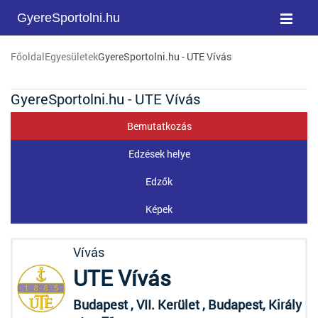
GyereSportolni.hu
Főoldal
Egyesületek
GyereSportolni.hu - UTE Vívás
GyereSportolni.hu - UTE Vívás
Bemutatkozás
Edzések helye
Edzők
Képek
Vívás
UTE Vívás
Budapest , VII. Kerület , Budapest, Király