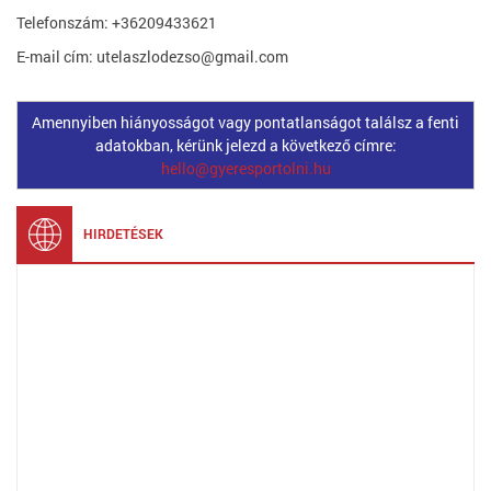
Telefonszám: +36209433621
E-mail cím: utelaszlodezso@gmail.com
Amennyiben hiányosságot vagy pontatlanságot találsz a fenti
adatokban, kérünk jelezd a következő címre:
hello@gyeresportolni.hu
HIRDETÉSEK