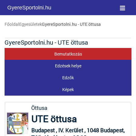
GyereSportolni.hu
Főoldal
Egyesületek
GyereSportolni.hu - UTE öttusa
GyereSportolni.hu - UTE öttusa
Bemutatkozás
Edzések helye
Edzők
Képek
Öttusa
UTE öttusa
Budapest , IV. Kerület , 1048 Budapest,