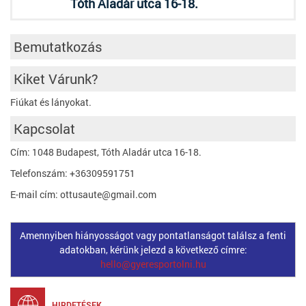
Tóth Aladár utca 16-18.
Bemutatkozás
Kiket Várunk?
Fiúkat és lányokat.
Kapcsolat
Cím: 1048 Budapest, Tóth Aladár utca 16-18.
Telefonszám: +36309591751
E-mail cím: ottusaute@gmail.com
Amennyiben hiányosságot vagy pontatlanságot találsz a fenti
adatokban, kérünk jelezd a következő címre:
hello@gyeresportolni.hu
HIRDETÉSEK