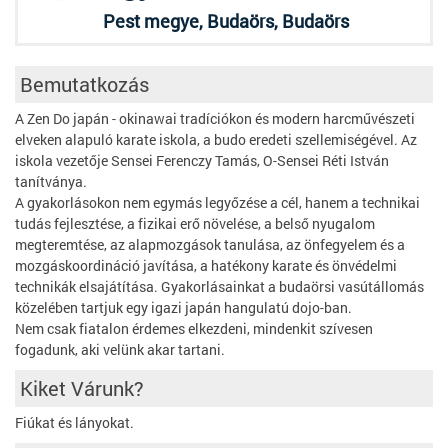
Pest megye, Budaörs, Budaörs
Bemutatkozás
A Zen Do japán - okinawai tradíciókon és modern harcművészeti
elveken alapuló karate iskola, a budo eredeti szellemiségével. Az
iskola vezetője Sensei Ferenczy Tamás, O-Sensei Réti István
tanítványa.
A gyakorlásokon nem egymás legyőzése a cél, hanem a technikai
tudás fejlesztése, a fizikai erő növelése, a belső nyugalom
megteremtése, az alapmozgások tanulása, az önfegyelem és a
mozgáskoordináció javítása, a hatékony karate és önvédelmi
technikák elsajátítása. Gyakorlásainkat a budaörsi vasútállomás
közelében tartjuk egy igazi japán hangulatú dojo-ban.
Nem csak fiatalon érdemes elkezdeni, mindenkit szívesen
fogadunk, aki velünk akar tartani.
Kiket Várunk?
Fiúkat és lányokat.