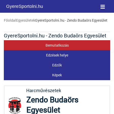
GyereSportolni.hu
Főoldal
Egyesületek
GyereSportolni.hu - Zendo Budaörs Egyesület
GyereSportolni.hu - Zendo Budaörs Egyesület
Bemutatkozás
Edzések helye
Edzők
Képek
Harcművészetek
Zendo Budaörs
Egyesület