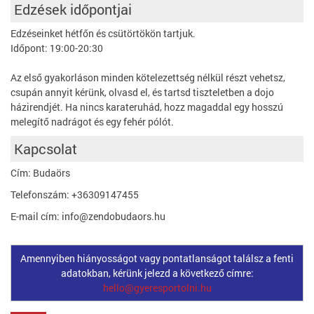
Edzések időpontjai
Edzéseinket hétfőn és csütörtökön tartjuk.
Időpont: 19:00-20:30
Az első gyakorláson minden kötelezettség nélkül részt vehetsz,
csupán annyit kérünk, olvasd el, és tartsd tiszteletben a dojo
házirendjét. Ha nincs karateruhád, hozz magaddal egy hosszú
melegítő nadrágot és egy fehér pólót.
Kapcsolat
Cím: Budaörs
Telefonszám: +36309147455
E-mail cím: info@zendobudaors.hu
Amennyiben hiányosságot vagy pontatlanságot találsz a fenti
adatokban, kérünk jelezd a következő címre:
hello@gyeresportolni.hu