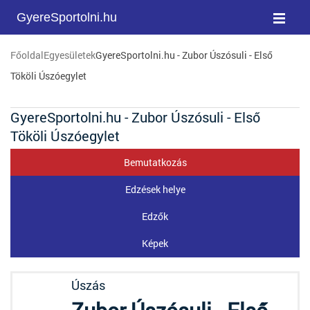
GyereSportolni.hu
Főoldal
Egyesületek
GyereSportolni.hu - Zubor Úszósuli - Első
Tököli Úszóegylet
GyereSportolni.hu - Zubor Úszósuli - Első
Tököli Úszóegylet
Bemutatkozás
Edzések helye
Edzők
Képek
Úszás