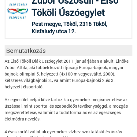
Zubor Úszósuli - Első
Tököli Úszóegylet
Pest megye, Tököl, 2316 Tököl,
Kisfaludy utca 12.
Bemutatkozás
Az Első Tököli Diák Úszóegylet 2011. januárjában alakult. Elnöke
Zubor Attila, aki többek között ifjúsági Európa-bajnok, magyar
bajnok, olimpiai 5. helyezett (4x100 m vegyesváltó, 2000),
kétszeres világbajnoki 3., valamint Európa-bajnoki 2.és 3.
helyezett élsportoló.
Az egyesület céljai közé tartozik a gyermekek megismertetése az
úszással, mint sporttal és szabadidős tevékenységgel, a mozgás
megszerettetése, valamint a tudatformálás és az egészséges
életmódra nevelés.
4 éves kortól vállaljuk gyermekek vízhez szoktatását és úszás