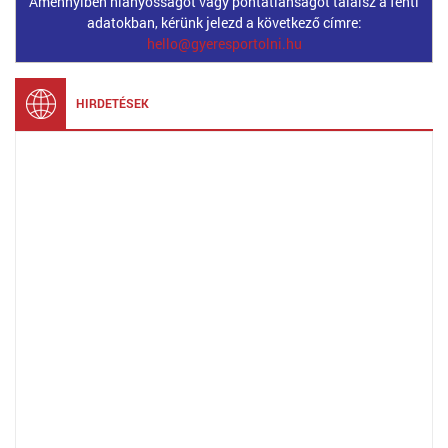
Amennyiben hiányosságot vagy pontatlanságot találsz a fenti
adatokban, kérünk jelezd a következő címre:
hello@gyeresportolni.hu
HIRDETÉSEK