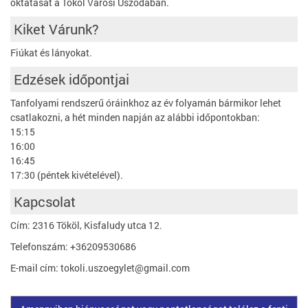
oktatását a Tököl Városi Uszodában.
Kiket Várunk?
Fiúkat és lányokat.
Edzések időpontjai
Tanfolyami rendszerű óráinkhoz az év folyamán bármikor lehet
csatlakozni, a hét minden napján az alábbi időpontokban:
15:15
16:00
16:45
17:30 (péntek kivételével).
Kapcsolat
Cím: 2316 Tököl, Kisfaludy utca 12.
Telefonszám: +36209530686
E-mail cím: tokoli.uszoegylet@gmail.com