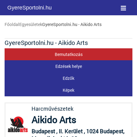
GyereSportolni.hu
Főoldal
Egyesületek
GyereSportolni.hu - Aikido Arts
GyereSportolni.hu - Aikido Arts
Bemutatkozás
Edzések helye
Edzők
Képek
Harcművészetek
Aikido Arts
Budapest , II. Kerület , 1024 Budapest,