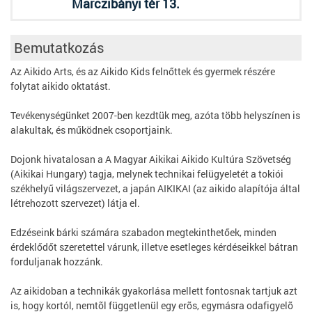
Marczibányi tér 13.
Bemutatkozás
Az Aikido Arts, és az Aikido Kids felnőttek és gyermek részére
folytat aikido oktatást.
Tevékenységünket 2007-ben kezdtük meg, azóta több helyszínen is
alakultak, és működnek csoportjaink.
Dojonk hivatalosan a A Magyar Aikikai Aikido Kultúra Szövetség
(Aikikai Hungary) tagja, melynek technikai felügyeletét a tokiói
székhelyű világszervezet, a japán AIKIKAI (az aikido alapítója által
létrehozott szervezet) látja el.
Edzéseink bárki számára szabadon megtekinthetőek, minden
érdeklődőt szeretettel várunk, illetve esetleges kérdéseikkel bátran
forduljanak hozzánk.
Az aikidoban a technikák gyakorlása mellett fontosnak tartjuk azt
is, hogy kortól, nemtõl függetlenül egy erõs, egymásra odafigyelõ