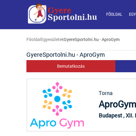
FŐOLDAL
EGY
Főoldal
Egyesületek
GyereSportolni.hu - AproGym
GyereSportolni.hu - AproGym
Bemutatkozás
Torna
AproGy
Budapest , XII. 