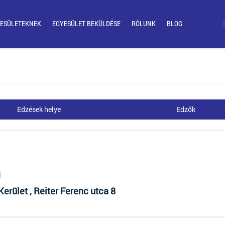
ESÜLETEKNEK
EGYESÜLET BEKÜLDÉSE
RÓLUNK
BLOG
Edzések helye
Edzők
m
Kerület , Reiter Ferenc utca 8