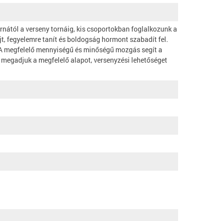
rnától a verseny tornáig, kis csoportokban foglalkozunk a
jt, fegyelemre tanít és boldogság hormont szabadít fel.
ek. A megfelelő mennyiségű és minőségű mozgás segít a
 megadjuk a megfelelő alapot, versenyzési lehetőséget