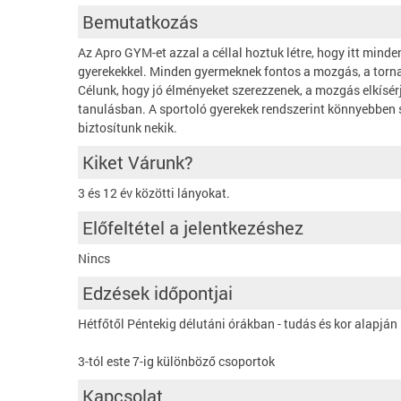
Bemutatkozás
Az Apro GYM-et azzal a céllal hoztuk létre, hogy itt min
gyerekekkel. Minden gyermeknek fontos a mozgás, a torna p
Célunk, hogy jó élményeket szerezzenek, a mozgás elkísérj
tanulásban. A sportoló gyerekek rendszerint könnyebben 
biztosítunk nekik.
Kiket Várunk?
3 és 12 év közötti lányokat.
Előfeltétel a jelentkezéshez
Nincs
Edzések időpontjai
Hétfőtől Péntekig délutáni órákban - tudás és kor alapj
3-tól este 7-ig különböző csoportok
Kapcsolat