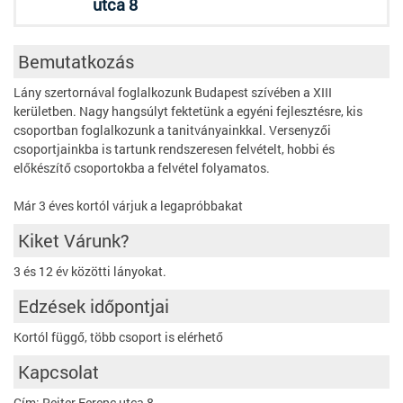
utca 8
Bemutatkozás
Lány szertornával foglalkozunk Budapest szívében a XIII
kerületben. Nagy hangsúlyt fektetünk a egyéni fejlesztésre, kis
csoportban foglalkozunk a tanitványainkkal. Versenyzői
csoportjainkba is tartunk rendszeresen felvételt, hobbi és
előkészítő csoportokba a felvétel folyamatos.
Már 3 éves kortól várjuk a legapróbbakat
Kiket Várunk?
3 és 12 év közötti lányokat.
Edzések időpontjai
Kortól függő, több csoport is elérhető
Kapcsolat
Cím: Reiter Ferenc utca 8