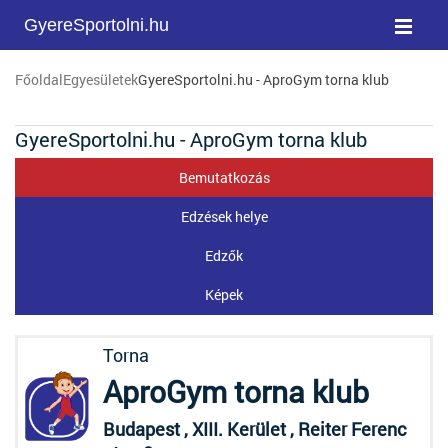
GyereSportolni.hu
Főoldal
Egyesületek
GyereSportolni.hu - AproGym torna klub
GyereSportolni.hu - AproGym torna klub
Bemutatkozás
Edzések helye
Edzők
Képek
Torna
AproGym torna klub
Budapest , XIII. Kerület , Reiter Ferenc