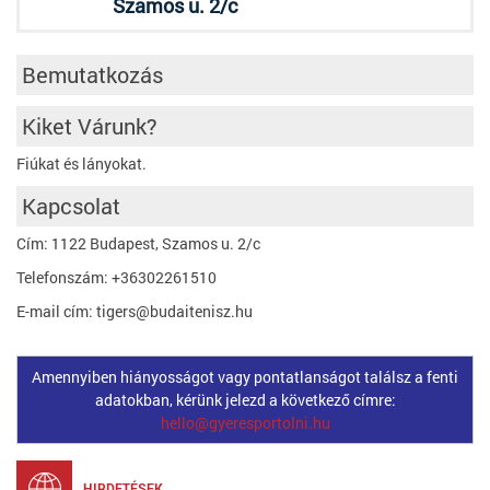
Szamos u. 2/c
Bemutatkozás
Kiket Várunk?
Fiúkat és lányokat.
Kapcsolat
Cím: 1122 Budapest, Szamos u. 2/c
Telefonszám: +36302261510
E-mail cím: tigers@budaitenisz.hu
Amennyiben hiányosságot vagy pontatlanságot találsz a fenti
adatokban, kérünk jelezd a következő címre:
hello@gyeresportolni.hu
HIRDETÉSEK