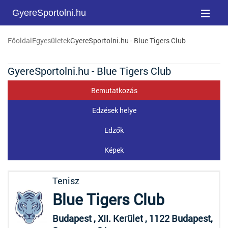
GyereSportolni.hu
Főoldal
Egyesületek
GyereSportolni.hu - Blue Tigers Club
GyereSportolni.hu - Blue Tigers Club
Bemutatkozás
Edzések helye
Edzők
Képek
Tenisz
Blue Tigers Club
Budapest , XII. Kerület , 1122 Budapest,