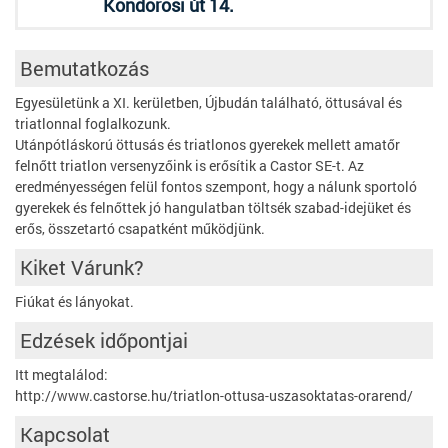
Kondorosi út 14.
Bemutatkozás
Egyesületünk a XI. kerületben, Újbudán található, öttusával és
triatlonnal foglalkozunk.
Utánpótláskorú öttusás és triatlonos gyerekek mellett amatőr
felnőtt triatlon versenyzőink is erősítik a Castor SE-t. Az
eredményességen felül fontos szempont, hogy a nálunk sportoló
gyerekek és felnőttek jó hangulatban töltsék szabad-idejüket és
erős, összetartó csapatként működjünk.
Kiket Várunk?
Fiúkat és lányokat.
Edzések időpontjai
Itt megtalálod:
http://www.castorse.hu/triatlon-ottusa-uszasoktatas-orarend/
Kapcsolat