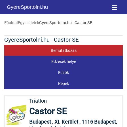
GyereSportolni.hu
Főoldal
Egyesületek
GyereSportolni.hu - Castor SE
GyereSportolni.hu - Castor SE
Bemutatkozás
Edzések helye
Edzők
Képek
Triatlon
Castor SE
Budapest , XI. Kerület , 1116 Budapest,