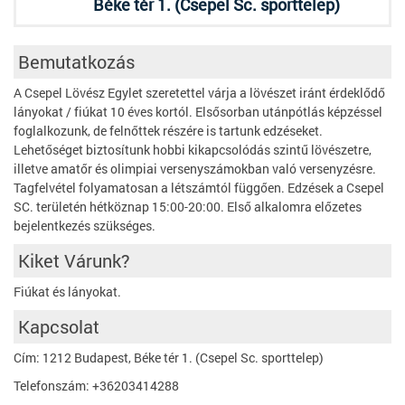
Béke tér 1. (Csepel Sc. sporttelep)
Bemutatkozás
A Csepel Lövész Egylet szeretettel várja a lövészet iránt érdeklődő
lányokat / fiúkat 10 éves kortól. Elsősorban utánpótlás képzéssel
foglalkozunk, de felnőttek részére is tartunk edzéseket.
Lehetőséget biztosítunk hobbi kikapcsolódás szintű lövészetre,
illetve amatőr és olimpiai versenyszámokban való versenyzésre.
Tagfelvétel folyamatosan a létszámtól függően. Edzések a Csepel
SC. területén hétköznap 15:00-20:00. Első alkalomra előzetes
bejelentkezés szükséges.
Kiket Várunk?
Fiúkat és lányokat.
Kapcsolat
Cím: 1212 Budapest, Béke tér 1. (Csepel Sc. sporttelep)
Telefonszám: +36203414288