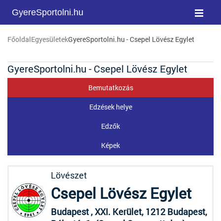
GyereSportolni.hu
Főoldal
Egyesületek
GyereSportolni.hu - Csepel Lövész Egylet
GyereSportolni.hu - Csepel Lövész Egylet
Bemutatkozás
Edzések helye
Edzők
Képek
Lövészet
Csepel Lövész Egylet
Budapest , XXI. Kerület, 1212 Budapest,