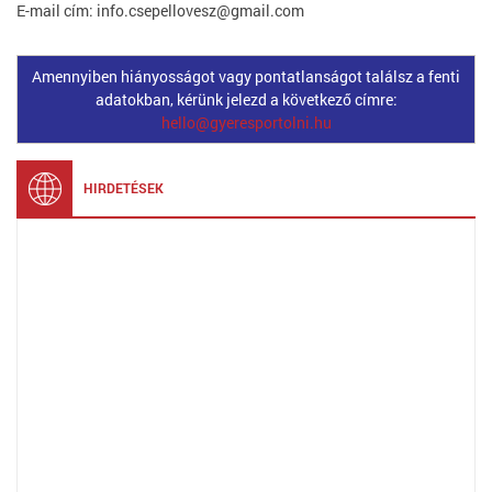
E-mail cím: info.csepellovesz@gmail.com
Amennyiben hiányosságot vagy pontatlanságot találsz a fenti
adatokban, kérünk jelezd a következő címre:
hello@gyeresportolni.hu
HIRDETÉSEK