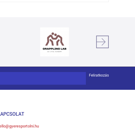
Feliratkozás
KAPCSOLAT
ello@gyeresportolni.hu