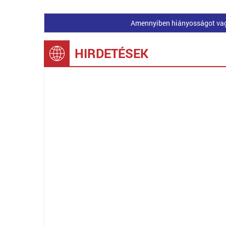
Amennyiben hiányosságot vagy 
HIRDETÉSEK