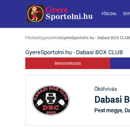
FŐOLDAL
EGY
Főoldal
Egyesületek
GyereSportolni.hu - Dabasi BOX CLUB
GyereSportolni.hu - Dabasi BOX CLUB
Bemutatkozás
Ökölvívás
Dabasi 
Pest megye, D