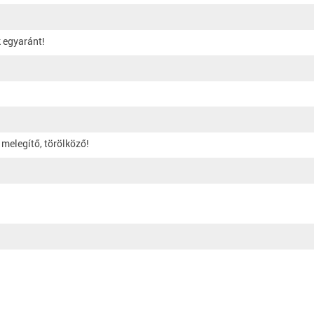
 egyaránt!
 melegítő, törölköző!