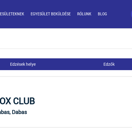
ESÜLETEKNEK
EGYESÜLET BEKÜLDÉSE
RÓLUNK
BLOG
Edzések helye
Edzők
BOX CLUB
abas, Dabas