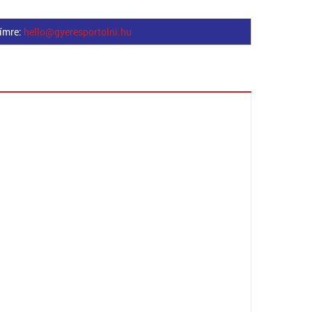
címre:
hello@gyeresportolni.hu