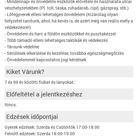
- Mindennapi és önvédelmi eszközök elővétele és használata utcai
vészhelyzetekben (Pl. toll, táska, ruhadarab, cipő, gázspray, stb.)
- Lőfegyverek elleni lehetséges önvédelem (Kizárólag olyan
helyzetet tanítunk, ahol, ha kevés is, de azért még van reális esély a
védekezésre!)
- Önvédelem és harc a földön eszközökkel és pusztakézzel
- Több támadó elleni lehetséges taktikák és védekezés
- Társunk védelme
- Sérülések elkerülése és kezelése, továbbá egészségmegőrzés
- Önvédelemmel kapcsolatos jogi kérdések
Kiket Várunk?
7 és 99 év közötti fiúkat és lányokat.
Előfeltétel a jelentkezéshez
Nincs.
Edzések időpontjai
Gyerek edzések: Szerda és Csütörtök 17:00-18:00
Felnőtt edzések: Szerda 18:00-19:00