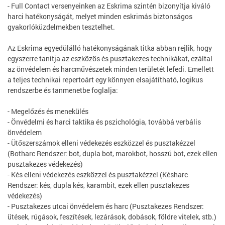
- Full Contact versenyeinken az Eskrima szintén bizonyítja kiváló
harci hatékonyságát, melyet minden eskrimás biztonságos
gyakorlóküzdelmekben tesztelhet.
Az Eskrima egyedülálló hatékonyságának titka abban rejlik, hogy
egyszerre tanítja az eszközös és pusztakezes technikákat, ezáltal
az önvédelem és harcművészetek minden területét lefedi. Emellett
a teljes technikai repertoárt egy könnyen elsajátítható, logikus
rendszerbe és tanmenetbe foglalja:
- Megelőzés és menekülés
- Önvédelmi és harci taktika és pszichológia, továbbá verbális
önvédelem
- Ütőszerszámok elleni védekezés eszközzel és pusztakézzel
(Botharc Rendszer: bot, dupla bot, marokbot, hosszú bot, ezek ellen
pusztakezes védekezés)
- Kés elleni védekezés eszközzel és pusztakézzel (Késharc
Rendszer: kés, dupla kés, karambit, ezek ellen pusztakezes
védekezés)
- Pusztakezes utcai önvédelem és harc (Pusztakezes Rendszer:
ütések, rúgások, feszítések, lezárások, dobások, földre vitelek, stb.)