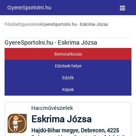
GyereSportolni.hu
Főoldal
Egyesületek
GyereSportolni.hu - Eskrima Józsa
GyereSportolni.hu - Eskrima Józsa
Bemutatkozás
Edzések helye
Edzők
Képek
Harcművészetek
Eskrima Józsa
Hajdú-Bihar megye, Debrecen, 4225