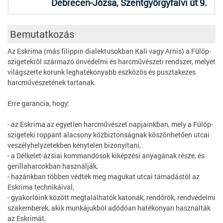
Debrecen-Józsa, Szentgyörgyfalvi út 9.
Bemutatkozás
Az Eskrima (más filippin dialektusokban Kali vagy Arnis) a Fülöp-
szigetekről származó önvédelmi és harcművészeti rendszer, melyet
világszerte korunk leghatékonyabb eszközös és pusztakezes
harcművészetének tartanak.
Erre garancia, hogy:
- az Eskrima az egyetlen harcművészet napjainkban, mely a Fülöp-
szigeteki roppant alacsony közbiztonságnak köszönhetően utcai
veszélyhelyzetekben kénytelen bizonyítani,
- a Délkelet-ázsiai kommandósok kiképzési anyagának része, és
gerillaharcokban használják,
- hazánkban többen védték meg magukat utcai támadástól az
Eskrima technikáival,
- gyakorlóink között megtalálhatók katonák, rendőrök, rendvédelmi
szakemberek, akik munkájukból adódóan hatékonyan használták
az Eskrimát,