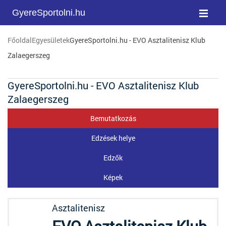
GyereSportolni.hu
Főoldal
Egyesületek
GyereSportolni.hu - EVO Asztalitenisz Klub
Zalaegerszeg
GyereSportolni.hu - EVO Asztalitenisz Klub
Zalaegerszeg
Bemutatkozás
Edzések helye
Edzők
Képek
Asztalitenisz