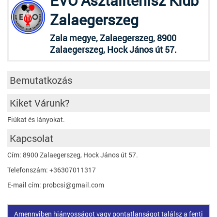
EVO Asztalitenisz Klub
Zalaegerszeg
Zala megye, Zalaegerszeg, 8900
Zalaegerszeg, Hock János út 57.
Bemutatkozás
Kiket Várunk?
Fiúkat és lányokat.
Kapcsolat
Cím: 8900 Zalaegerszeg, Hock János út 57.
Telefonszám: +36307011317
E-mail cím: probcsi@gmail.com
Amennyiben hiányosságot vagy pontatlanságot találsz a fenti