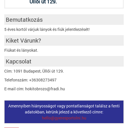
Üllői út 129.
Bemutatkozás
5 éves kortól várjuk lányok és fiúk jelentkezését!
Kiket Várunk?
Fiúkat és lányokat.
Kapcsolat
Cím: 1091 Budapest, Üllői út 129.
Telefonszám: +36308273497
E-mail cím: hokitobrozo@fradi.hu
Amennyiben hiányosságot vagy pontatlanságot találsz a fenti
adatokban, kérünk jelezd a következő címre:
hello@gyeresportolni.hu