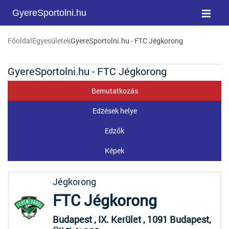
GyereSportolni.hu
Főoldal
Egyesületek
GyereSportolni.hu - FTC Jégkorong
GyereSportolni.hu - FTC Jégkorong
Bemutatkozás
Edzések helye
Edzők
Képek
Jégkorong
FTC Jégkorong
Budapest , IX. Kerület , 1091 Budapest,