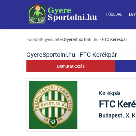
FŐOLDAL
EGY
Főoldal
Egyesületek
GyereSportolni.hu - FTC Kerékpár
GyereSportolni.hu - FTC Kerékpár
Bemutatkozás
Kerékpár
FTC Keré
Budapest , X. K