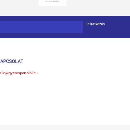
Feliratkozás
KAPCSOLAT
ello@gyeresportolni.hu