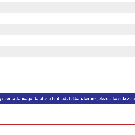
pontatlanságot találsz a fenti adatokban, kérünk jelezd a következő 