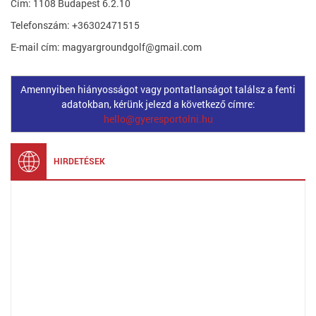
Cím: 1108 Budapest 6.2.10
Telefonszám: +36302471515
E-mail cím: magyargroundgolf@gmail.com
Amennyiben hiányosságot vagy pontatlanságot találsz a fenti
adatokban, kérünk jelezd a következő címre:
hello@gyeresportolni.hu
HIRDETÉSEK