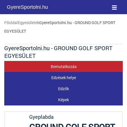
GyereSportolni.hu
Főoldal
Egyesületek
GyereSportolni.hu - GROUND GOLF SPORT
EGYESÜLET
GyereSportolni.hu - GROUND GOLF SPORT
EGYESÜLET
Bemutatkozás
Edzések helye
Edzők
Képek
Gyeplabda