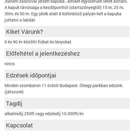
,hanem zászlóval jelzett kapuba , amiket egyszerűen lehet állítani.
A kapuk távolsága a kezdőponttól (startszőnyegtől) 15 m, 25 m,
30m, és 50 m. Egy játék alatt 8 különböző pályán kell a kapuba
juttatni a labdát.
Kiket Várunk?
6 és 90 év közötti fiúkat és lányokat.
Előfeltétel a jelentkezéshez
nincs
Edzések időpontjai
Minden szombaton 11 órától Budapest. Óhegy parkban edzünk
(játszunk)
Tagdíj
alkalmidij 250ft vagy edzésdij 10.000ft/év
Kapcsolat