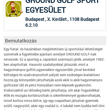
GROUND GOLF SPORT
EGYESÜLET
Budapest , X. Kerület , 1108 Budapest
6.2.10
Bemutatkozás
Egy fiatal. és hazánkban meglehetősen új sportolási lehetőséget
szeretnék a figyelmébe ajánlani amelyet GROUND GOLF-nak
neveznek. Ez a sportág a Japánból származó játék, amelyet 1982-
ben alapítottak. Hasonló szabályokkal játsszák, mint a
hagyományos golfot,ugyanakkor egyszerűbb ,jóval kevésbé
költséges és szabványosított pályát sem szükséges kialakítani
hozzá,így könnyedén játszhatják azok akik is akik hagyományos
golfozást idő és pénz hiányában nem képesek gyakorolni.
Kiskorúaktól az idősekig bárki játszhatja, sőt akár fogyatékkal
élők és mozgás korlátozottak is sikerélménnyel gyakorolhatják,
mivel korhoz nincs kötve, így egy csapatban játszhat gyermek,
szülő, nagyszülő, akár egy család is. A labdát nem lyukba kell ütni