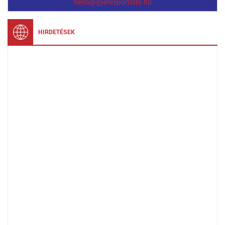
hello@gyeresportolni.hu
HIRDETÉSEK