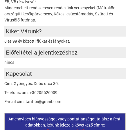
EB, VB résztvevők.
Mindemellett rendszeresen rendezünk versenyeket (Mátrakör
országúti kerékpárverseny, Kékesi csúcstámadás, Szüreti és
Vírusölő futónap.
Kiket Várunk?
8 és 99 év közötti fiúkat és lányokat.
Előfeltétel a jelentkezéshez
nincs
Kapcsolat
Cím: Gyöngyös, Dobó utca 30.
Telefonszám: +36205626909
E-mail cím: taritibi@gmail.com
Amennyiben hiányosságot vagy pontatlanságot találsz a fenti
adatokban, kérünk jelezd a következő címre: