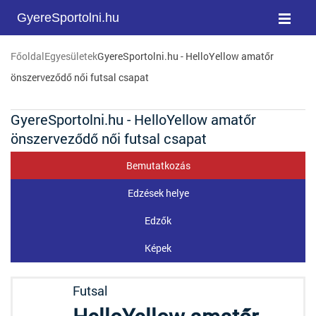
GyereSportolni.hu
Főoldal
Egyesületek
GyereSportolni.hu - HelloYellow amatőr
önszerveződő női futsal csapat
GyereSportolni.hu - HelloYellow amatőr
önszerveződő női futsal csapat
Bemutatkozás
Edzések helye
Edzők
Képek
Futsal