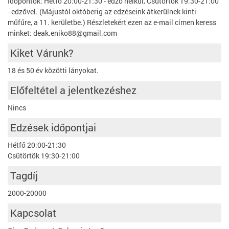
Időpontok: Hétfő 20:00-21:30 - edző nélkül, Csütörtök 19:30-21:00
- edzővel. (Májustól októberig az edzéseink átkerülnek kinti
műfűre, a 11. kerületbe.) Részletekért ezen az e-mail címen keress
minket: deak.eniko88@gmail.com
Kiket Várunk?
18 és 50 év közötti lányokat.
Előfeltétel a jelentkezéshez
Nincs
Edzések időpontjai
Hétfő 20:00-21:30
Csütörtök 19:30-21:00
Tagdíj
2000-20000
Kapcsolat