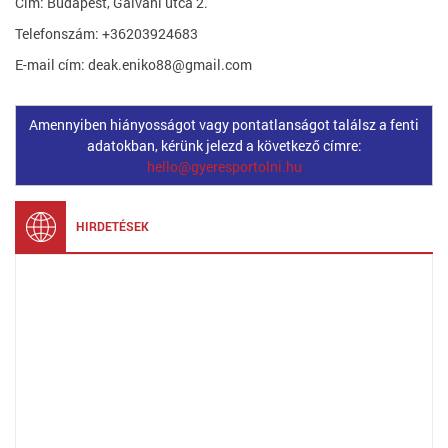
Cím: Budapest, Galvani utca 2.
Telefonszám: +36203924683
E-mail cím: deak.eniko88@gmail.com
Amennyiben hiányosságot vagy pontatlanságot találsz a fenti
adatokban, kérünk jelezd a következő címre:
hello@gyeresportolni.hu
HIRDETÉSEK