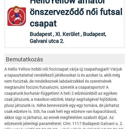
HelloYellow amatőr
önszerveződő női futsal
csapat
Budapest , XI. Kerület , Budapest,
Galvani utca 2.
Bemutatkozás
A Hello Yellow hobbi női focicsapat várja új csapattagjait! Várjuk
a tapasztalattal rendelkező játékosokat is és azokat is, akik még
nem fociztak, de rendelkeznek labdaérzékkel és szeretnének
megtanulni focizni/futsalozni, szeretik a csapatsportot! A
csapatunk korhatár-független! A heti 2 edzésünkből az egyiken
csak játszunk, a másikon edzőnk, Matyi segítségével fejlődünk,
plusz játszunk is. Néha benevezünk egy-egy tornára, de járhatsz
csak edzésre is. Sőt, ha csak heti egy edzésre van kapacitásod,
akkor úgy is járhatsz, az ennek megfelelően szabott díjjal. Az
edzéseink jelenlegi paraméterei: Cím: 1117 Budapest Galvani u. 2.