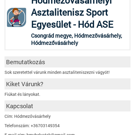
Hódmezővásárhelyi
Asztalitenisz Sport
Egyesület - Hód ASE
Csongrád megye, Hódmezõvásárhely,
Hódmezővásárhely
Bemutatkozás
Sok szeretettel várunk minden asztaliteniszezni vágyót!
Kiket Várunk?
Fiúkat és lányokat.
Kapcsolat
Cím: Hódmezővásárhely
Telefonszám: +36703149354
E-mail cím: hmvhelyatsk@gmail.com