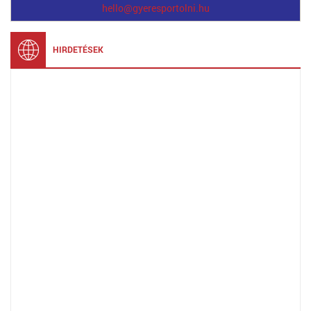
hello@gyeresportolni.hu
HIRDETÉSEK