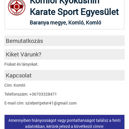
Komlói Kyokushin
Karate Sport Egyesület
Baranya megye, Komló, Komló
Bemutatkozás
Kiket Várunk?
Fiúkat és lányokat.
Kapcsolat
Cím: Komló
Telefonszám: +36703328471
E-mail cím: sziebertpeter41@gmail.com
Amennyiben hiányosságot vagy pontatlanságot találsz a fenti
adatokban, kérünk jelezd a következő címre: