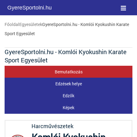
GyereSportolni.hu
Főoldal
Egyesületek
GyereSportolni.hu - Komlói Kyokushin Karate
Sport Egyesület
GyereSportolni.hu - Komlói Kyokushin Karate
Sport Egyesület
Bemutatkozás
Edzések helye
Edzők
Képek
Harcművészetek