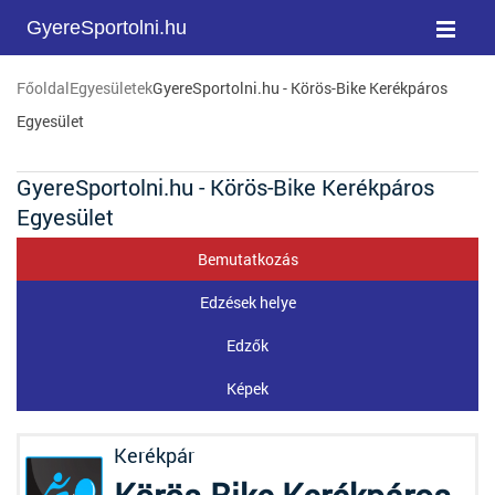
GyereSportolni.hu
Főoldal
Egyesületek
GyereSportolni.hu - Körös-Bike Kerékpáros
Egyesület
GyereSportolni.hu - Körös-Bike Kerékpáros
Egyesület
Bemutatkozás
Edzések helye
Edzők
Képek
Kerékpár