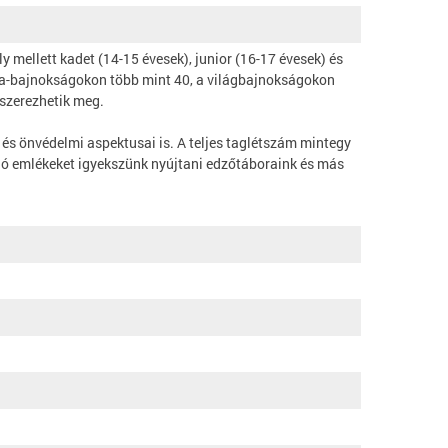
 mellett kadet (14-15 évesek), junior (16-17 évesek) és
pa-bajnokságokon több mint 40, a világbajnokságokon
 szerezhetik meg.
és önvédelmi aspektusai is. A teljes taglétszám mintegy
ó emlékeket igyekszünk nyújtani edzőtáboraink és más