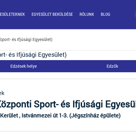
ESÜLETEKNEK
EGYESÜLET BEKÜLDÉSE
RÓLUNK
BLOG
port- és Ifjúsági Egyesület)
t- és Ifjúsági Egyesület)
Edzések helye
Edzők
ek
özponti Sport- és Ifjúsági Egyesü
 Kerület , Istvánmezei út 1-3. (Jégszínház épülete)