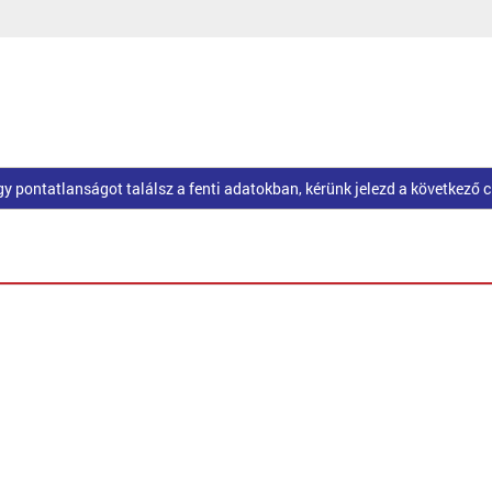
pontatlanságot találsz a fenti adatokban, kérünk jelezd a következő 