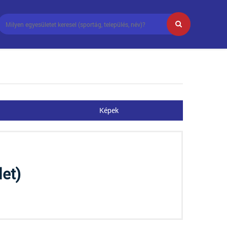
Képek
let)