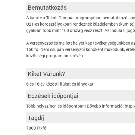
Bemutatkozás
A karate a Tokiói Olimpia programjában bemutatkozó sportá
U21-es korosztályokban rendeznek küzdelemben (kumite) 
gyakran több mint 100 ország vesz részt. Az indulási jog
A versenyeztetés mellett helyet kap tevékenységünkben az
150 fő. Nem csupán versenyzői kohóként működünk, érték
közösségi programjaink révén.
Kiket Várunk?
6 és 16 év közötti fiúkat és lányokat.
Edzések időpontjai
Több helyszínen és időpontban! Bővebb információ: http:
Tagdíj
7000 Ft/fő