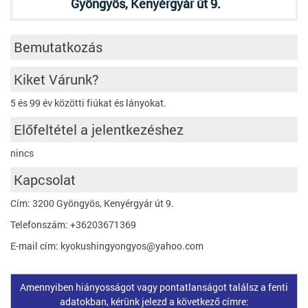
Gyöngyös, Kenyérgyár út 9.
Bemutatkozás
Kiket Várunk?
5 és 99 év közötti fiúkat és lányokat.
Előfeltétel a jelentkezéshez
nincs
Kapcsolat
Cím: 3200 Gyöngyös, Kenyérgyár út 9.
Telefonszám: +36203671369
E-mail cím: kyokushingyongyos@yahoo.com
Amennyiben hiányosságot vagy pontatlanságot találsz a fenti
adatokban, kérünk jelezd a következő címre: