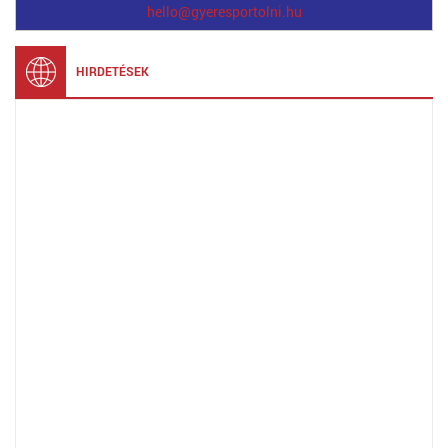
hello@gyeresportolni.hu
HIRDETÉSEK