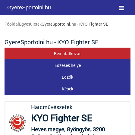
GyereSportolni.hu
Főoldal
Egyesületek
GyereSportolni.hu - KYO Fighter SE
GyereSportolni.hu - KYO Fighter SE
Bemutatkozás
Edzések helye
Edzők
Képek
Harcművészetek
KYO Fighter SE
Heves megye, Gyöngyös, 3200