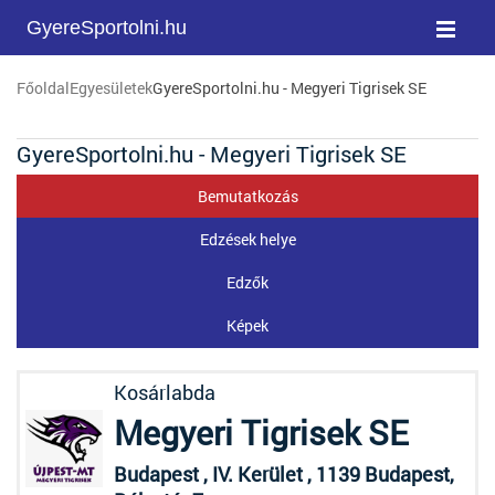
GyereSportolni.hu
Főoldal
Egyesületek
GyereSportolni.hu - Megyeri Tigrisek SE
GyereSportolni.hu - Megyeri Tigrisek SE
Bemutatkozás
Edzések helye
Edzők
Képek
Kosárlabda
Megyeri Tigrisek SE
Budapest , IV. Kerület , 1139 Budapest,