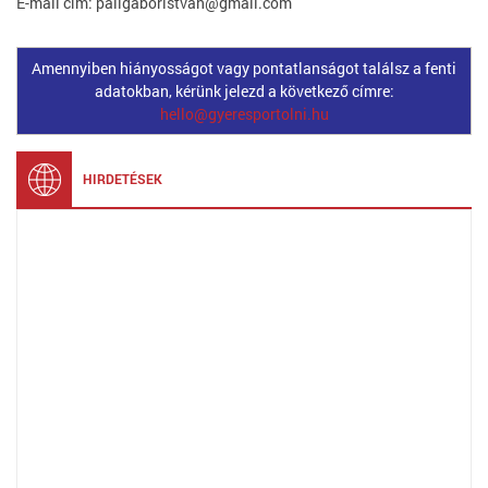
E-mail cím: paligaboristvan@gmail.com
Amennyiben hiányosságot vagy pontatlanságot találsz a fenti
adatokban, kérünk jelezd a következő címre:
hello@gyeresportolni.hu
HIRDETÉSEK