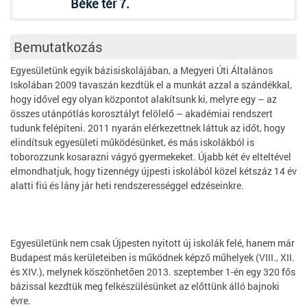
Béke tér 7.
Bemutatkozás
Egyesületünk egyik bázisiskolájában, a Megyeri Úti Általános
Iskolában 2009 tavaszán kezdtük el a munkát azzal a szándékkal,
hogy idővel egy olyan központot alakítsunk ki, melyre egy – az
összes utánpótlás korosztályt felölelő – akadémiai rendszert
tudunk felépíteni. 2011 nyarán elérkezettnek láttuk az időt, hogy
elindítsuk egyesületi működésünket, és más iskolákból is
toborozzunk kosarazni vágyó gyermekeket. Újabb két év elteltével
elmondhatjuk, hogy tizennégy újpesti iskolából közel kétszáz 14 év
alatti fiú és lány jár heti rendszerességgel edzéseinkre.
Egyesületünk nem csak Újpesten nyitott új iskolák felé, hanem már
Budapest más kerületeiben is működnek képző műhelyek (VIII., XII.
és XIV.), melynek köszönhetően 2013. szeptember 1-én egy 320 fős
bázissal kezdtük meg felkészülésünket az előttünk álló bajnoki
évre.