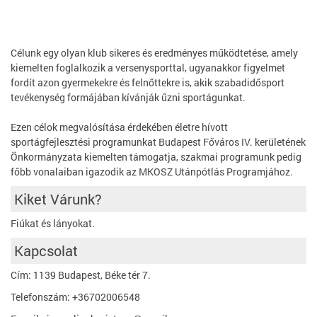
Célunk egy olyan klub sikeres és eredményes működtetése, amely
kiemelten foglalkozik a versenysporttal, ugyanakkor figyelmet
fordít azon gyermekekre és felnőttekre is, akik szabadidősport
tevékenység formájában kívánják űzni sportágunkat.
Ezen célok megvalósítása érdekében életre hívott
sportágfejlesztési programunkat Budapest Főváros IV. kerületének
Önkormányzata kiemelten támogatja, szakmai programunk pedig
főbb vonalaiban igazodik az MKOSZ Utánpótlás Programjához.
Kiket Várunk?
Fiúkat és lányokat.
Kapcsolat
Cím: 1139 Budapest, Béke tér 7.
Telefonszám: +36702006548