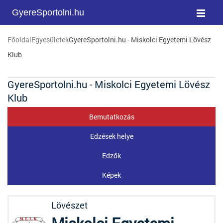
GyereSportolni.hu
Főoldal
Egyesületek
GyereSportolni.hu - Miskolci Egyetemi Lövész
Klub
GyereSportolni.hu - Miskolci Egyetemi Lövész
Klub
Bemutatkozás
Edzések helye
Edzők
Képek
Lövészet