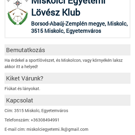
Miskolci Egyetemi
Lövész Klub
Borsod-Abaúj-Zemplén megye, Miskolc,
3515 Miskolc, Egyetemváros
Bemutatkozás
Ha érdekel a sportlövészet, és Miskolcon, vagy környékén laksz
akkor itt a helyed!
Kiket Várunk?
Fiúkat és lányokat.
Kapcsolat
Cím: 3515 Miskolc, Egyetemváros
Telefonszám: +36308494991
E-mail cím: miskolciegyetemi.lk@gmail.com