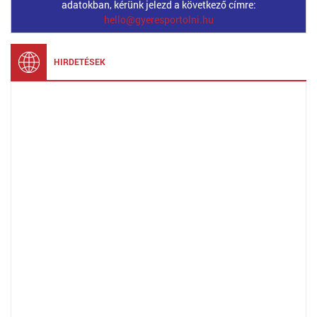
adatokban, kérünk jelezd a következő címre:
hello@gyeresportolni.hu
HIRDETÉSEK