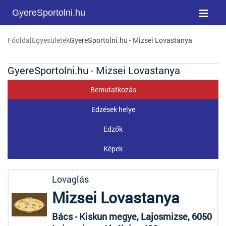
GyereSportolni.hu
Főoldal
Egyesületek
GyereSportolni.hu - Mizsei Lovastanya
GyereSportolni.hu - Mizsei Lovastanya
Bemutatkozás
Edzések helye
Edzők
Képek
Lovaglás
Mizsei Lovastanya
Bács - Kiskun megye, Lajosmizse, 6050