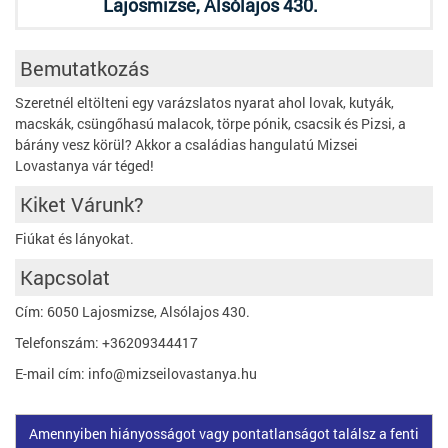
Lajosmizse, Alsólajos 430.
Bemutatkozás
Szeretnél eltölteni egy varázslatos nyarat ahol lovak, kutyák,
macskák, csüngőhasú malacok, törpe pónik, csacsik és Pizsi, a
bárány vesz körül? Akkor a családias hangulatú Mizsei
Lovastanya vár téged!
Kiket Várunk?
Fiúkat és lányokat.
Kapcsolat
Cím: 6050 Lajosmizse, Alsólajos 430.
Telefonszám: +36209344417
E-mail cím: info@mizseilovastanya.hu
Amennyiben hiányosságot vagy pontatlanságot találsz a fenti