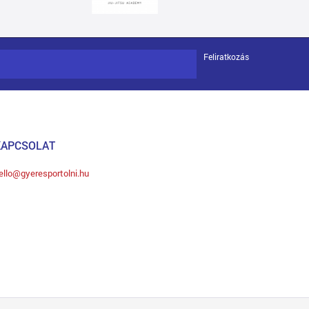
Feliratkozás
KAPCSOLAT
ello@gyeresportolni.hu