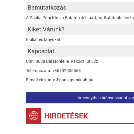
Bemutatkozás
A Panka Póni Klub a Balaton déli partján, Balatonlellén ta
Kiket Várunk?
Fiúkat és lányokat.
Kapcsolat
Cím: 8638 Balatonlelle, Rákóczi út 322.
Telefonszám: +36702005368
E-mail cím: info@pankaponiklub.hu
Amennyiben hiányosságot vagy 
HIRDETÉSEK