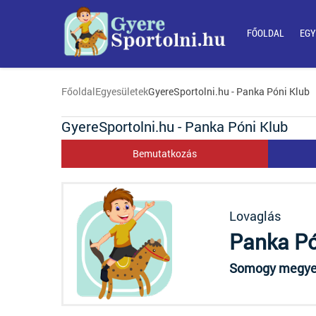
FŐOLDAL
EGY
Főoldal
Egyesületek
GyereSportolni.hu - Panka Póni Klub
GyereSportolni.hu - Panka Póni Klub
Bemutatkozás
Lovaglás
Panka Pó
Somogy megye, 