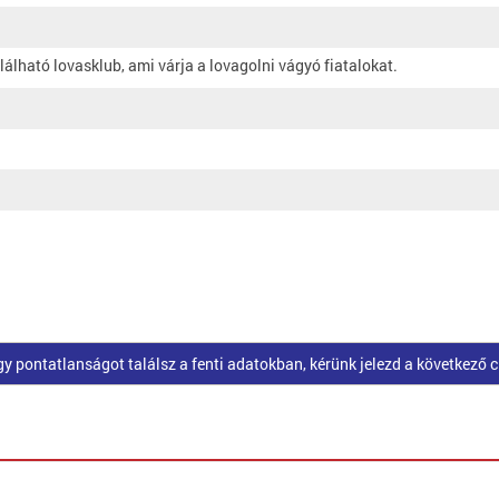
lálható lovasklub, ami várja a lovagolni vágyó fiatalokat.
pontatlanságot találsz a fenti adatokban, kérünk jelezd a következő 