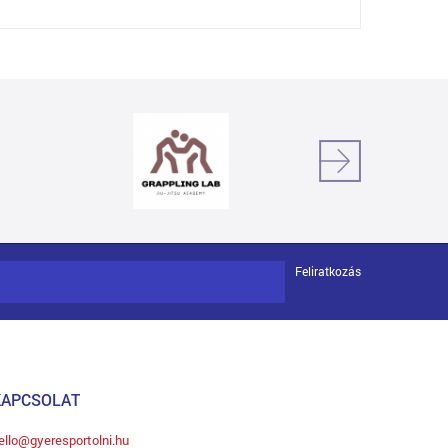
Feliratkozás
KAPCSOLAT
ello@gyeresportolni.hu