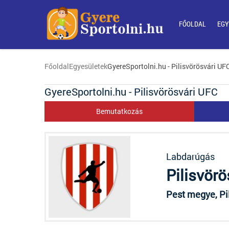
FŐOLDAL
EGY
Főoldal
Egyesületek
GyereSportolni.hu - Pilisvörösvári UF
GyereSportolni.hu - Pilisvörösvári UFC
Bemutatkozás
Labdarúgás
Pilisvör
Pest megye, Pil