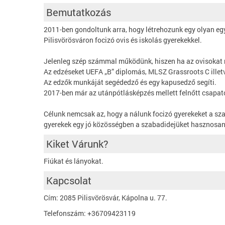
Bemutatkozás
2011-ben gondoltunk arra, hogy létrehozunk egy olyan egye
Pilisvörösváron focizó ovis és iskolás gyerekekkel.
Jelenleg szép számmal működünk, hiszen ha az ovisokat n
Az edzéseket UEFA „B” diplomás, MLSZ Grassroots C illet
Az edzők munkáját segédedző és egy kapusedző segíti.
2017-ben már az utánpótlásképzés mellett felnőtt csapat
Célunk nemcsak az, hogy a nálunk focizó gyerekeket a sz
gyerekek egy jó közösségben a szabadidejüket hasznosan és
Kiket Várunk?
Fiúkat és lányokat.
Kapcsolat
Cím: 2085 Pilisvörösvár, Kápolna u. 77.
Telefonszám: +36709423119