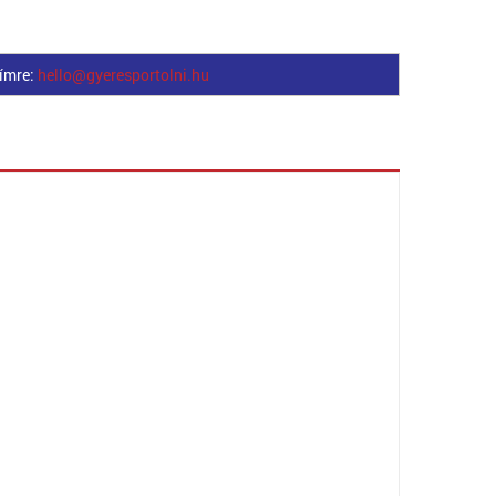
címre:
hello@gyeresportolni.hu