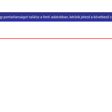
pontatlanságot találsz a fenti adatokban, kérünk jelezd a következő 