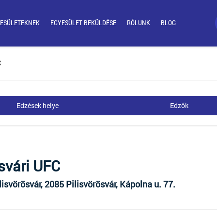
ESÜLETEKNEK
EGYESÜLET BEKÜLDÉSE
RÓLUNK
BLOG
C
Edzések helye
Edzők
ösvári UFC
isvörösvár, 2085 Pilisvörösvár, Kápolna u. 77.