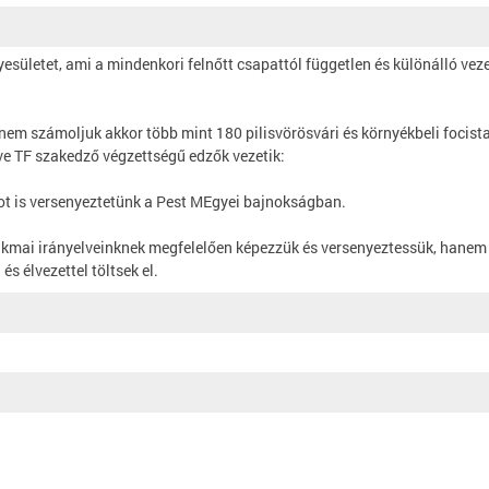
sületet, ami a mindenkori felnőtt csapattól független és különálló veze
em számoljuk akkor több mint 180 pilisvörösvári és környékbeli focista
ve TF szakedző végzettségű edzők vezetik:
ot is versenyeztetünk a Pest MEgyei bajnokságban.
akmai irányelveinknek megfelelően képezzük és versenyeztessük, hanem 
 élvezettel töltsek el.