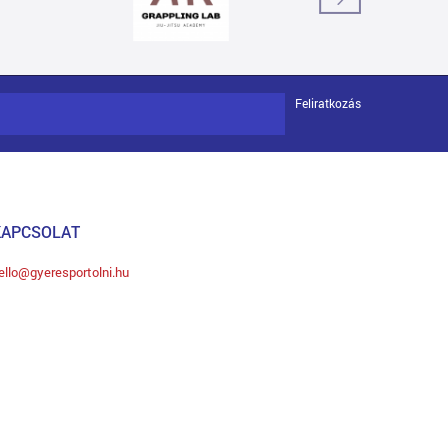
Feliratkozás
KAPCSOLAT
ello@gyeresportolni.hu