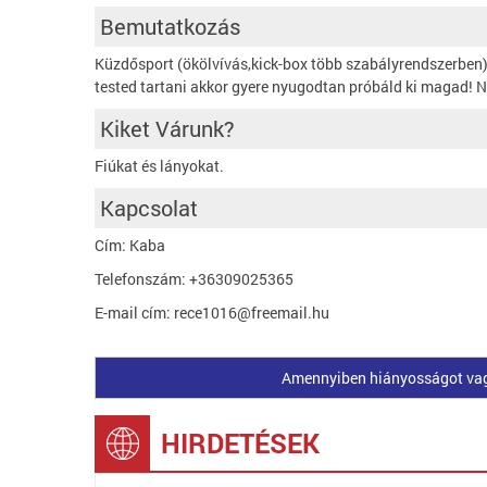
Bemutatkozás
Küzdősport (ökölvívás,kick-box több szabályrendszerben
tested tartani akkor gyere nyugodtan próbáld ki magad! N
Kiket Várunk?
Fiúkat és lányokat.
Kapcsolat
Cím: Kaba
Telefonszám: +36309025365
E-mail cím: rece1016@freemail.hu
Amennyiben hiányosságot vagy 
HIRDETÉSEK