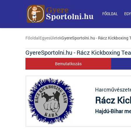
FŐOLDAL
EGY
Főoldal
Egyesületek
GyereSportolni.hu - Rácz Kickboxing
GyereSportolni.hu - Rácz Kickboxing Te
Bemutatkozás
Harcművészet
Rácz Kic
Hajdú-Bihar m