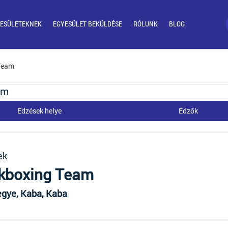
ESÜLETEKNEK
EGYESÜLET BEKÜLDÉSE
RÓLUNK
BLOG
 Team
am
Edzések helye
Edzők
ek
kboxing Team
egye, Kaba, Kaba