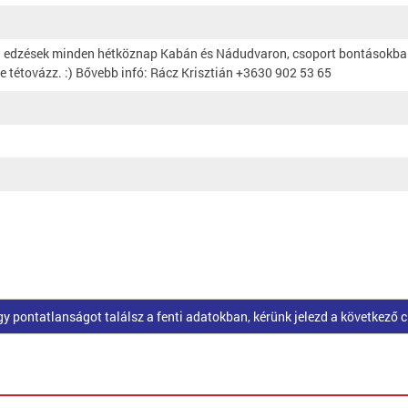
) edzések minden hétköznap Kabán és Nádudvaron, csoport bontásokban
e tétovázz. :) Bővebb infó: Rácz Krisztián +3630 902 53 65
pontatlanságot találsz a fenti adatokban, kérünk jelezd a következő 