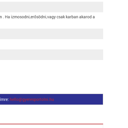
 . Ha izmosodni,erősödni,vagy csak karban akarod a
címre:
hello@gyeresportolni.hu