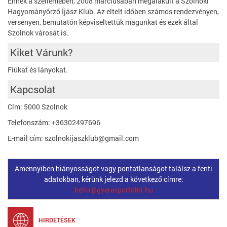
Ennek a szellemében, 2008 márciusában megalakult a Szolnoki
Hagyományőrző Íjász Klub. Az eltelt időben számos rendezvényen,
versenyen, bemutatón képviseltettük magunkat és ezek által
Szolnok városát is.
Kiket Várunk?
Fiúkat és lányokat.
Kapcsolat
Cím: 5000 Szolnok
Telefonszám: +36302497696
E-mail cím: szolnokijaszklub@gmail.com
Amennyiben hiányosságot vagy pontatlanságot találsz a fenti
adatokban, kérünk jelezd a következő címre:
hello@gyeresportolni.hu
HIRDETÉSEK