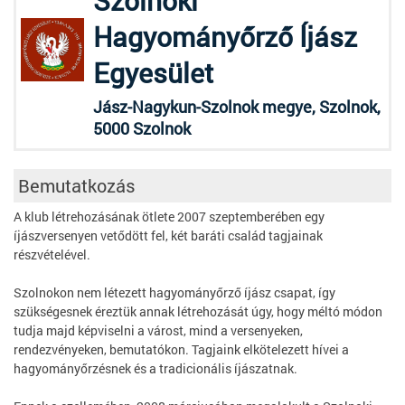
Szolnoki
Hagyományőrző Íjász
Egyesület
Jász-Nagykun-Szolnok megye, Szolnok,
5000 Szolnok
Bemutatkozás
A klub létrehozásának ötlete 2007 szeptemberében egy
íjászversenyen vetődött fel, két baráti család tagjainak
részvételével.
Szolnokon nem létezett hagyományőrző íjász csapat, így
szükségesnek éreztük annak létrehozását úgy, hogy méltó módon
tudja majd képviselni a várost, mind a versenyeken,
rendezvényeken, bemutatókon. Tagjaink elkötelezett hívei a
hagyományőrzésnek és a tradicionális íjászatnak.