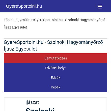
GyereSportolni.hu
Főoldal
Egyesületek
GyereSportolni.hu - Szolnoki Hagyományőrző
Íjász Egyesület
GyereSportolni.hu - Szolnoki Hagyományőrző
Íjász Egyesület
Bemutatkozás
Edzések helye
Edzők
Képek
Íjászat