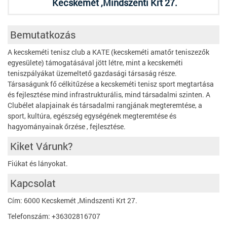
Kecskemét ,Mindszenti Krt 27.
Bemutatkozás
A kecskeméti tenisz club a KATE (kecskeméti amatőr teniszezők
egyesülete) támogatásával jött létre, mint a kecskeméti
teniszpályákat üzemeltető gazdasági társaság része.
Társaságunk fő célkitűzése a kecskeméti tenisz sport megtartása
és fejlesztése mind infrastrukturális, mind társadalmi szinten. A
Clubélet alapjainak és társadalmi rangjának megteremtése, a
sport, kultúra, egészség egységének megteremtése és
hagyományainak őrzése , fejlesztése.
Kiket Várunk?
Fiúkat és lányokat.
Kapcsolat
Cím: 6000 Kecskemét ,Mindszenti Krt 27.
Telefonszám: +36302816707