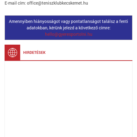
E-mail cím: office@teniszklubkecskemet.hu
Amennyiben hiányosságot vagy pontatlanságot találsz a fenti
adatokban, kérünk jelezd a következő címre:
hello@gyeresportolni.hu
HIRDETÉSEK