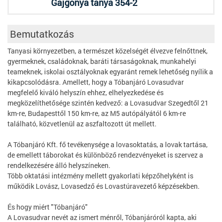
Gajgonya tanya 354-2
Bemutatkozás
Tanyasi környezetben, a természet közelségét élvezve felnőttnek,
gyermeknek, családoknak, baráti társaságoknak, munkahelyi
teameknek, iskolai osztályoknak egyaránt remek lehetőség nyílik a
kikapcsolódásra. Amellett, hogy a Tóbanjáró Lovasudvar
megfelelő kiváló helyszín ehhez, elhelyezkedése és
megközelíthetősége szintén kedvező: a Lovasudvar Szegedtől 21
km-re, Budapesttől 150 km-re, az M5 autópályától 6 km-re
található, közvetlenül az aszfaltozott út mellett.
A Tóbanjáró Kft. fő tevékenysége a lovasoktatás, a lovak tartása,
de emellett táborokat és különböző rendezvényeket is szervez a
rendelkezésére álló helyszíneken.
Több oktatási intézmény mellett gyakorlati képzőhelyként is
működik Lovász, Lovasedző és Lovastúravezető képzésekben.
És hogy miért "Tóbanjáró"
A Lovasudvar nevét az ismert ménről, Tóbanjáróról kapta, aki