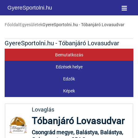
GyereSportolni.hu
Főoldal
Egyesületek
GyereSportolni.hu - Tóbanjáró Lovasudvar
GyereSportolni.hu - Tóbanjáró Lovasudvar
Bemutatkozás
Edzések helye
Edzők
Képek
Lovaglás
Tóbanjáró Lovasudvar
Csongrád megye, Balástya, Balástya,