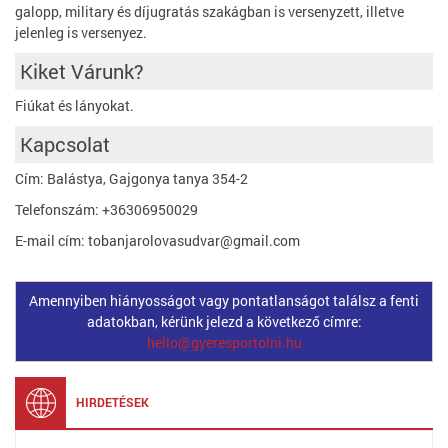
galopp, military és díjugratás szakágban is versenyzett, illetve
jelenleg is versenyez.
Kiket Várunk?
Fiúkat és lányokat.
Kapcsolat
Cím: Balástya, Gajgonya tanya 354-2
Telefonszám: +36306950029
E-mail cím: tobanjarolovasudvar@gmail.com
Amennyiben hiányosságot vagy pontatlanságot találsz a fenti
adatokban, kérünk jelezd a következő címre:
hello@gyeresportolni.hu
HIRDETÉSEK