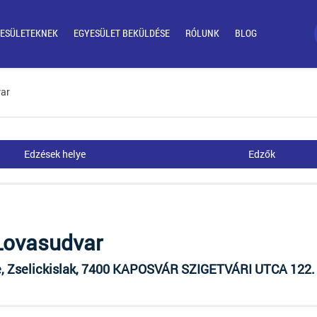
ESÜLETEKNEK
EGYESÜLET BEKÜLDÉSE
RÓLUNK
BLOG
var
Edzések helye
Edzők
 Lovasudvar
 Zselickislak, 7400 KAPOSVÁR SZIGETVÁRI UTCA 122.