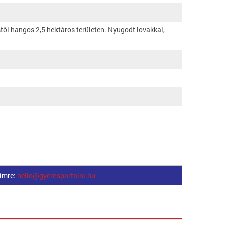
ől hangos 2,5 hektáros területen. Nyugodt lovakkal,
címre:
hello@gyeresportolni.hu