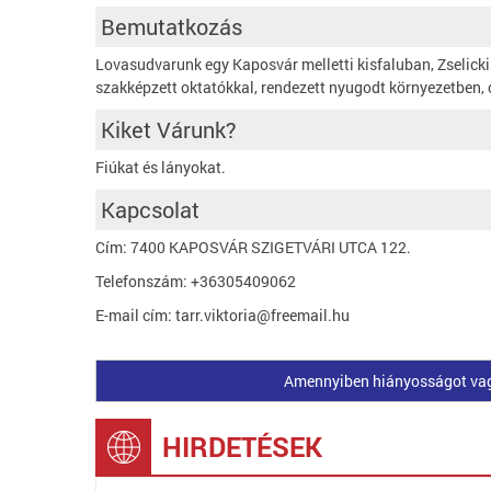
Bemutatkozás
Lovasudvarunk egy Kaposvár melletti kisfaluban, Zselicki
szakképzett oktatókkal, rendezett nyugodt környezetben, 
Kiket Várunk?
Fiúkat és lányokat.
Kapcsolat
Cím: 7400 KAPOSVÁR SZIGETVÁRI UTCA 122.
Telefonszám: +36305409062
E-mail cím: tarr.viktoria@freemail.hu
Amennyiben hiányosságot vagy 
HIRDETÉSEK