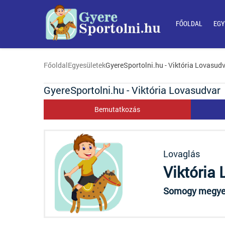
FŐOLDAL
EGY
Főoldal
Egyesületek
GyereSportolni.hu - Viktória Lovasud
GyereSportolni.hu - Viktória Lovasudvar
Bemutatkozás
Lovaglás
Viktória
Somogy megye,