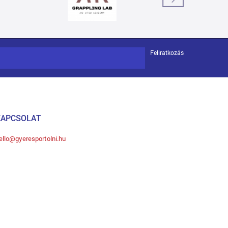
Feliratkozás
KAPCSOLAT
ello@gyeresportolni.hu