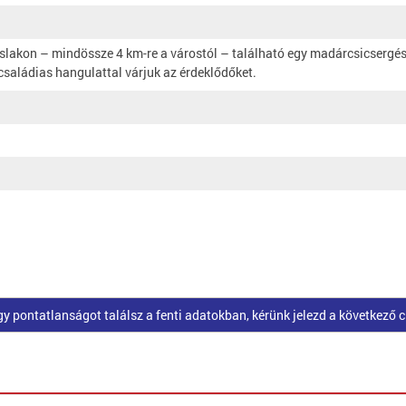
slakon – mindössze 4 km-re a várostól – található egy madárcsicsergést
családias hangulattal várjuk az érdeklődőket.
pontatlanságot találsz a fenti adatokban, kérünk jelezd a következő 