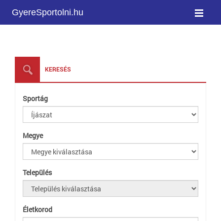
GyereSportolni.hu
KERESÉS
Sportág
Megye
Település
Életkorod