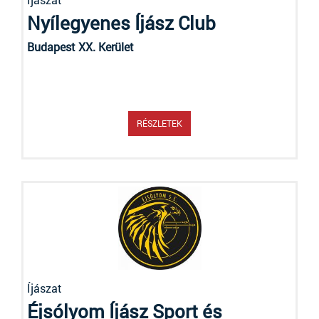
Nyílegyenes Íjász Club
Budapest XX. Kerület
RÉSZLETEK
Íjászat
Éjsólyom Íjász Sport és