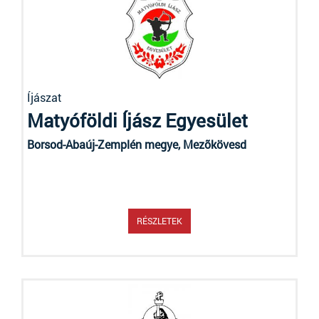
Íjászat
Matyóföldi Íjász Egyesület
Borsod-Abaúj-Zemplén megye, Mezõkövesd
RÉSZLETEK