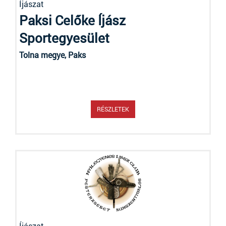
Íjászat
Paksi Celőke Íjász
Sportegyesület
Tolna megye, Paks
RÉSZLETEK
Íjászat