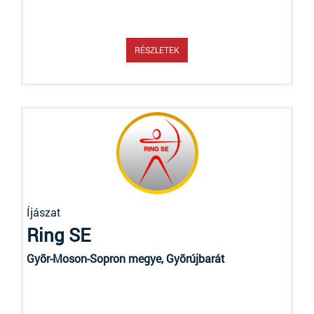
RÉSZLETEK
Íjászat
Ring SE
Gyõr-Moson-Sopron megye, Gyõrújbarát